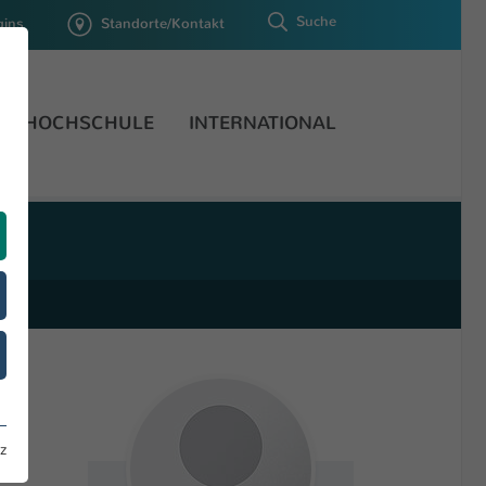
Suche
gins
Standorte/Kontakt
HOCHSCHULE
INTERNATIONAL
z