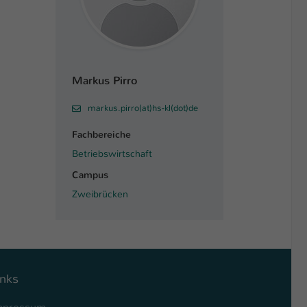
Markus Pirro
markus.pirro(at)hs-kl(dot)de
Fachbereiche
Betriebswirtschaft
Campus
Zweibrücken
inks