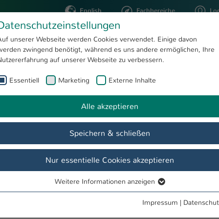
English
Fachbereiche
Lo
Datenschutzeinstellungen
Auf unserer Webseite werden Cookies verwendet. Einige davon
werden zwingend benötigt, während es uns andere ermöglichen, Ihre
STUDIUM
FORSCHUNG
Nutzererfahrung auf unserer Webseite zu verbessern.
Essentiell
Marketing
Externe Inhalte
arkus Pirro
Alle akzeptieren
Speichern & schließen
Nur essentielle Cookies akzeptieren
Weitere Informationen anzeigen
Essentiell
Essentielle Cookies werden für grundlegende Funktionen der
Impressum
|
Datenschut
Webseite benötigt. Dadurch ist gewährleistet, dass die Webseite