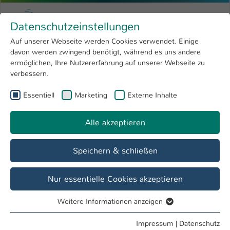
Zum Hauptinhalt springen
Menu
Hochschule Kaiserslautern
Datenschutzeinstellungen
Studium
Open submenu
8
Auf unserer Webseite werden Cookies verwendet. Einige
davon werden zwingend benötigt, während es uns andere
Sie sind hier:
Forschung
Open submenu
4
Marc Sauerteig
Profil
ermöglichen, Ihre Nutzererfahrung auf unserer Webseite zu
verbessern.
Hochschule
Open submenu
8
Marc Sauerteig
Essentiell
Marketing
Externe Inhalte
International
Open submenu
8
Alle akzeptieren
Übersicht
Speichern & schließen
Tätigkeiten
Stellvertr. Leitung Dezernat Haushalt und Allgemeine
Nur essentielle Cookies akzeptieren
Verwaltung
Weitere Informationen anzeigen
Sachgebietsleitung Rechnungswesen
Essentiell
Sachgebietsleitung Digitalisierung/IT
Essentielle Cookies werden für grundlegende Funktionen
Impressum
|
Datenschutz