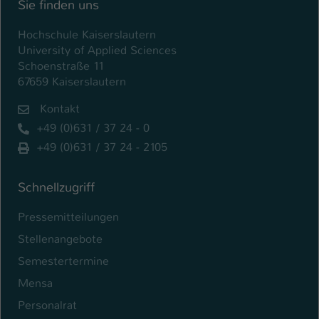
Sie finden uns
Name
be_typo_user
Hochschule Kaiserslautern
University of Applied Sciences
Anbieter
TYPO3
Schoenstraße 11
67659 Kaiserslautern
Laufzeit
1 Tag
Kontakt
Dieser Cookie teilt der Webseite mit, ob
+49 (0)631 / 37 24 - 0
ein Besucher im Typo3-Backend
Zweck
+49 (0)631 / 37 24 - 2105
angemeldet ist und Rechte besitzt diese
zu verwalten.
Schnellzugriff
Pressemitteilungen
Stellenangebote
Semestertermine
Mensa
Personalrat