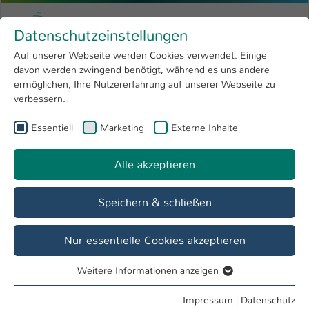
Zum Hauptinhalt springen
Menu
Hochschule Kaiserslautern
Datenschutzeinstellungen
Studium
Open submenu
8
Auf unserer Webseite werden Cookies verwendet. Einige
davon werden zwingend benötigt, während es uns andere
Sie sind hier:
Forschung
Open submenu
4
Dipl.-Inf. (FH) Marc Bollenbacher
Profil
ermöglichen, Ihre Nutzererfahrung auf unserer Webseite zu
verbessern.
Hochschule
Open submenu
8
Dipl.-Inf. (FH) Marc Bollenbacher
Essentiell
Marketing
Externe Inhalte
International
Open submenu
8
Alle akzeptieren
Übersicht
Speichern & schließen
Tätigkeiten
Mitarbeiter Rechenzentrum, KL2
Nur essentielle Cookies akzeptieren
Weitere Informationen anzeigen
Essentiell
Essentielle Cookies werden für grundlegende Funktionen
Impressum
|
Datenschutz