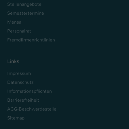
Stellenangebote
Name
be_typo_user
Semestertermine
Mensa
Anbieter
TYPO3
Personalrat
Laufzeit
1 Tag
Fremdfirmenrichtlinien
Dieser Cookie teilt der Webseite mit, ob
ein Besucher im Typo3-Backend
Zweck
angemeldet ist und Rechte besitzt diese
Links
zu verwalten.
Impressum
Datenschutz
Informationspflichten
Barrierefreiheit
AGG-Beschwerdestelle
Sitemap