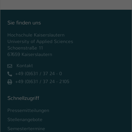
Einstellungen. Unter anderem eine zufällig
generierte ID, für die historische
Zweck
Speicherung Ihrer vorgenommen
Einstellungen, falls der Webseiten-
Sie finden uns
Betreiber dies eingestellt hat.
Hochschule Kaiserslautern
University of Applied Sciences
Name
fe_typo_user / PHPSESSID
Schoenstraße 11
67659 Kaiserslautern
Anbieter
TYPO3
Kontakt
Laufzeit
1 Woche
+49 (0)631 / 37 24 - 0
+49 (0)631 / 37 24 - 2105
Dieses Cookie ist ein Standard-Session-
Cookie von TYPO3. Es speichert im Fall
eines Intranet-Logins die Session-ID. So
Schnellzugriff
Zweck
kann der eingeloggte Benutzer
Pressemitteilungen
wiedererkannt werden und es wird ihm
Zugang zu geschützten Bereichen
Stellenangebote
gewährt.
Semestertermine