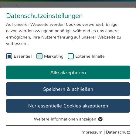
Zum Hauptinhalt springen
Menu
Hochschule Kaiserslautern
Datenschutzeinstellungen
Studium
Open submenu
8
Auf unserer Webseite werden Cookies verwendet. Einige
davon werden zwingend benötigt, während es uns andere
Sie sind hier:
Forschung
Open submenu
4
Katharina Neitzel
Profil
ermöglichen, Ihre Nutzererfahrung auf unserer Webseite zu
verbessern.
Hochschule
Open submenu
8
Katharina Neitzel
Essentiell
Marketing
Externe Inhalte
International
Open submenu
8
Alle akzeptieren
Übersicht
Speichern & schließen
Tätigkeiten
Gründungsbüro
Nur essentielle Cookies akzeptieren
Weitere Informationen anzeigen
Essentiell
Essentielle Cookies werden für grundlegende Funktionen
Impressum
|
Datenschutz