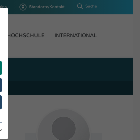
Suche
gins
Standorte/Kontakt
HOCHSCHULE
INTERNATIONAL
z