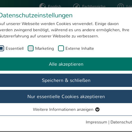
English
Fachbereiche
Lo
Datenschutzeinstellungen
Auf unserer Webseite werden Cookies verwendet. Einige davon
werden zwingend benötigt, während es uns andere ermöglichen, Ihre
STUDIUM
FORSCHUNG
Nutzererfahrung auf unserer Webseite zu verbessern.
Essentiell
Marketing
Externe Inhalte
Katarzyna Gorzedowski, Diplom-Kauffrau
Alle akzeptieren
ffrau
Speichern & schließen
Nur essentielle Cookies akzeptieren
Weitere Informationen anzeigen
Essentiell
Essentielle Cookies werden für grundlegende Funktionen der
Impressum
|
Datenschut
Webseite benötigt. Dadurch ist gewährleistet, dass die Webseite