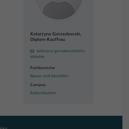
Katarzyna Gorzedowski,
Diplom-Kauffrau
katarzyna.gorzedowski(at)hs-
kl(dot)de
Fachbereiche
Bauen und Gestalten
Campus
Kaiserslautern
inks