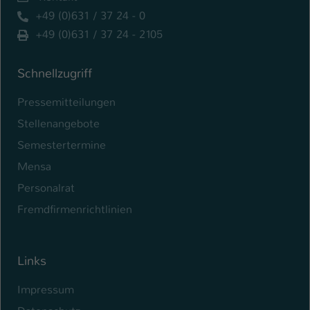
+49 (0)631 / 37 24 - 0
Name
be_typo_user
+49 (0)631 / 37 24 - 2105
Anbieter
TYPO3
Schnellzugriff
Laufzeit
1 Tag
Pressemitteilungen
Dieser Cookie teilt der Webseite mit, ob
Stellenangebote
ein Besucher im Typo3-Backend
Zweck
angemeldet ist und Rechte besitzt diese
Semestertermine
zu verwalten.
Mensa
Personalrat
Fremdfirmenrichtlinien
Links
Impressum