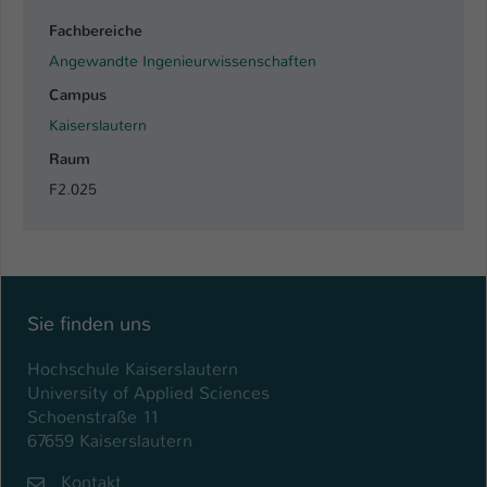
Einstellungen. Unter anderem eine zufällig
generierte ID, für die historische
Fachbereiche
Zweck
Speicherung Ihrer vorgenommen
Angewandte Ingenieurwissenschaften
Einstellungen, falls der Webseiten-
Campus
Betreiber dies eingestellt hat.
Kaiserslautern
Raum
Name
fe_typo_user / PHPSESSID
F2.025
Anbieter
TYPO3
Laufzeit
1 Woche
Dieses Cookie ist ein Standard-Session-
Sie finden uns
Cookie von TYPO3. Es speichert im Fall
eines Intranet-Logins die Session-ID. So
Hochschule Kaiserslautern
Zweck
kann der eingeloggte Benutzer
University of Applied Sciences
wiedererkannt werden und es wird ihm
Schoenstraße 11
Zugang zu geschützten Bereichen
67659 Kaiserslautern
gewährt.
Kontakt