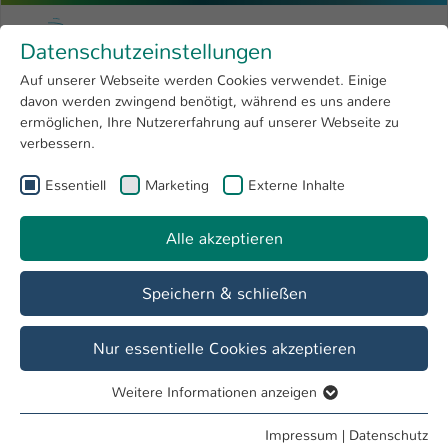
Zum Hauptinhalt springen
Menu
Hochschule Kaiserslautern
Datenschutzeinstellungen
Studium
Open submenu
8
Auf unserer Webseite werden Cookies verwendet. Einige
davon werden zwingend benötigt, während es uns andere
Sie sind hier:
Forschung
Open submenu
4
Julian Lisak
Profil
ermöglichen, Ihre Nutzererfahrung auf unserer Webseite zu
verbessern.
Hochschule
Open submenu
8
Julian Lisak
Essentiell
Marketing
Externe Inhalte
International
Open submenu
8
Alle akzeptieren
Übersicht
Veranstaltungen
Speichern & schließen
Veranstaltungen
Transferseminar I: Notfallmanagement
Nur essentielle Cookies akzeptieren
Weitere Informationen anzeigen
Essentiell
Essentielle Cookies werden für grundlegende Funktionen
Impressum
|
Datenschutz