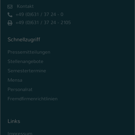
Kontakt
Name
be_typo_user
+49 (0)631 / 37 24 - 0
+49 (0)631 / 37 24 - 2105
Anbieter
TYPO3
Laufzeit
1 Tag
Schnellzugriff
Dieser Cookie teilt der Webseite mit, ob
Pressemitteilungen
ein Besucher im Typo3-Backend
Zweck
Stellenangebote
angemeldet ist und Rechte besitzt diese
zu verwalten.
Semestertermine
Mensa
Personalrat
Fremdfirmenrichtlinien
Links
Impressum