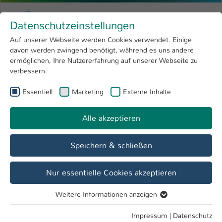
Zum Hauptinhalt springen
Menu
Hochschule Kaiserslautern
Datenschutzeinstellungen
Studium
Open submenu
8
Auf unserer Webseite werden Cookies verwendet. Einige
davon werden zwingend benötigt, während es uns andere
Sie sind hier:
Forschung
Open submenu
4
Jonas Wilhelm, M.A.
Profil
ermöglichen, Ihre Nutzererfahrung auf unserer Webseite zu
verbessern.
Hochschule
Open submenu
8
Jonas Wilhelm, M.A.
Essentiell
Marketing
Externe Inhalte
International
Open submenu
8
Alle akzeptieren
Übersicht
Veranstaltungen
Speichern & schließen
Lehrgebiete
Ausbau, Materialtechnologie, Interdisziplinäres Projekt,
Nur essentielle Cookies akzeptieren
Entwerfen
Weitere Informationen anzeigen
Essentiell
Tätigkeiten
Essentielle Cookies werden für grundlegende Funktionen
Impressum
|
Datenschutz
Lehrbeauftragter FB BG