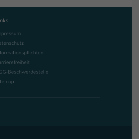
inks
mpressum
atenschutz
formationspflichten
rrierefreiheit
GG-Beschwerdestelle
itemap
l