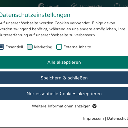
English
Fachbereiche
Lo
Datenschutzeinstellungen
Auf unserer Webseite werden Cookies verwendet. Einige davon
werden zwingend benötigt, während es uns andere ermöglichen, Ihre
STUDIUM
FORSCHUNG
Nutzererfahrung auf unserer Webseite zu verbessern.
Essentiell
Marketing
Externe Inhalte
. Sc. Janina Koziol
Alle akzeptieren
Speichern & schließen
Nur essentielle Cookies akzeptieren
Weitere Informationen anzeigen
Essentiell
Essentielle Cookies werden für grundlegende Funktionen der
Impressum
|
Datenschut
Webseite benötigt. Dadurch ist gewährleistet, dass die Webseite