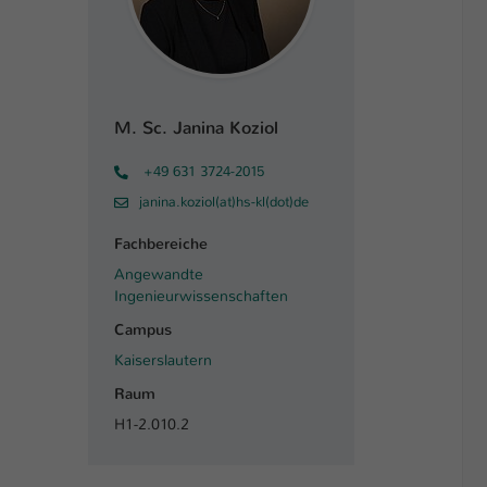
M. Sc. Janina Koziol
+49 631 3724-2015
janina.koziol(at)hs-kl(dot)de
Fachbereiche
Angewandte
Ingenieurwissenschaften
Campus
Kaiserslautern
Raum
H1-2.010.2