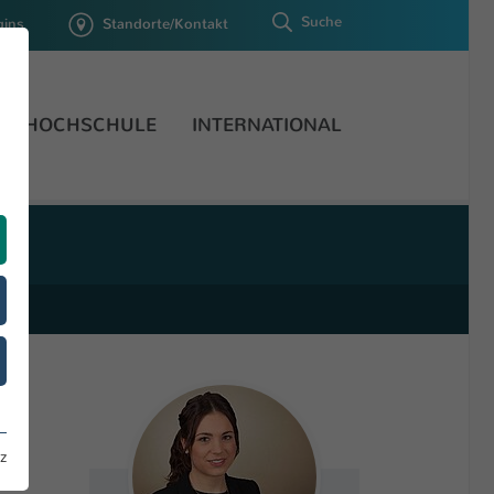
Suche
gins
Standorte/Kontakt
HOCHSCHULE
INTERNATIONAL
z