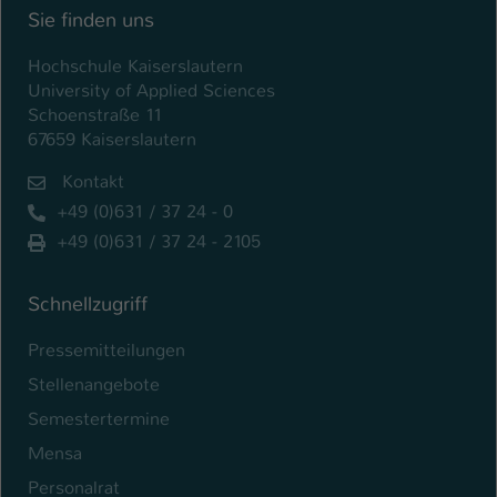
Einstellungen. Unter anderem eine zufällig
Sie finden uns
generierte ID, für die historische
Zweck
Speicherung Ihrer vorgenommen
Hochschule Kaiserslautern
Einstellungen, falls der Webseiten-
University of Applied Sciences
Betreiber dies eingestellt hat.
Schoenstraße 11
67659 Kaiserslautern
Name
fe_typo_user / PHPSESSID
Kontakt
+49 (0)631 / 37 24 - 0
Anbieter
TYPO3
+49 (0)631 / 37 24 - 2105
Laufzeit
1 Woche
Schnellzugriff
Dieses Cookie ist ein Standard-Session-
Cookie von TYPO3. Es speichert im Fall
Pressemitteilungen
eines Intranet-Logins die Session-ID. So
Stellenangebote
Zweck
kann der eingeloggte Benutzer
wiedererkannt werden und es wird ihm
Semestertermine
Zugang zu geschützten Bereichen
Mensa
gewährt.
Personalrat