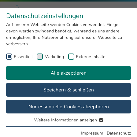
Zum Hauptinhalt springen
Menu
Hochschule Kaiserslautern
Datenschutzeinstellungen
Studium
Open submenu
8
Auf unserer Webseite werden Cookies verwendet. Einige
davon werden zwingend benötigt, während es uns andere
Sie sind hier:
Forschung
Open submenu
4
Dr. rer.nat. Jana Brüßler
Profil
ermöglichen, Ihre Nutzererfahrung auf unserer Webseite zu
verbessern.
Hochschule
Open submenu
8
Dr. rer.nat. Jana Brüßler
Essentiell
Marketing
Externe Inhalte
International
Open submenu
8
Alle akzeptieren
Übersicht
Speichern & schließen
Lehrgebiete
Pharmazeutische Technologie / Biopharmazie
Nur essentielle Cookies akzeptieren
Weitere Informationen anzeigen
Essentiell
Essentielle Cookies werden für grundlegende Funktionen
Impressum
|
Datenschutz