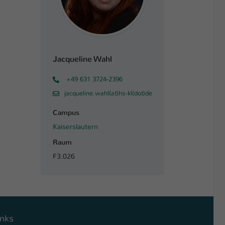
Jacqueline Wahl
+49 631 3724-2396
jacqueline.wahl(at)hs-kl(dot)de
Campus
Kaiserslautern
Raum
F3.026
inks