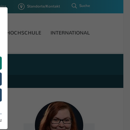
Suche
gins
Standorte/Kontakt
HOCHSCHULE
INTERNATIONAL
z