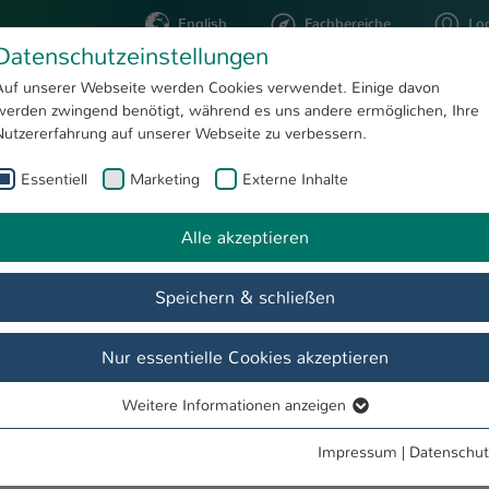
English
Fachbereiche
Lo
Datenschutzeinstellungen
Auf unserer Webseite werden Cookies verwendet. Einige davon
werden zwingend benötigt, während es uns andere ermöglichen, Ihre
STUDIUM
FORSCHUNG
Nutzererfahrung auf unserer Webseite zu verbessern.
Essentiell
Marketing
Externe Inhalte
acqueline Wahl
Alle akzeptieren
Speichern & schließen
Nur essentielle Cookies akzeptieren
Weitere Informationen anzeigen
Essentiell
Essentielle Cookies werden für grundlegende Funktionen der
Impressum
|
Datenschut
Webseite benötigt. Dadurch ist gewährleistet, dass die Webseite