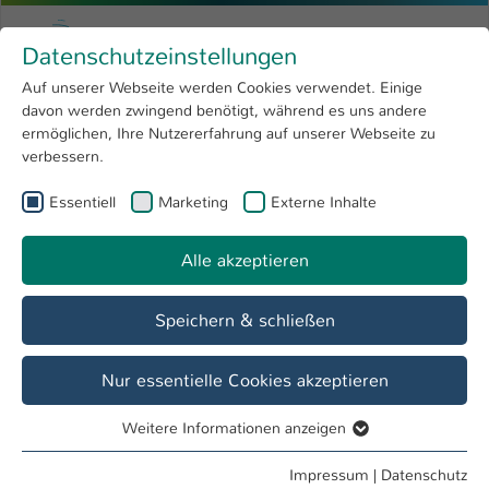
Zum Hauptinhalt springen
Menu
Hochschule Kaiserslautern
Datenschutzeinstellungen
Studium
Open submenu
8
Auf unserer Webseite werden Cookies verwendet. Einige
davon werden zwingend benötigt, während es uns andere
Sie sind hier:
Forschung
Open submenu
4
Holger Gruenhagen, M.A.
Profil
ermöglichen, Ihre Nutzererfahrung auf unserer Webseite zu
verbessern.
Hochschule
Open submenu
8
Holger Gruenhagen, M.A.
Essentiell
Marketing
Externe Inhalte
International
Open submenu
8
Alle akzeptieren
Übersicht
Veranstaltungen
Veröffentlichungen
Speichern & schließen
Lehrgebiete
Betriebswirtschaft und Entrepreneurship
Nur essentielle Cookies akzeptieren
Weitere Informationen anzeigen
Forschungsgebiete
Essentiell
Online Business im Allgemeinen,
Essentielle Cookies werden für grundlegende Funktionen
Impressum
|
Datenschutz