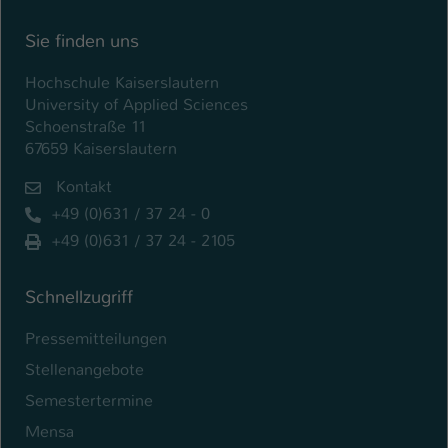
Name
be_typo_user
Sie finden uns
Anbieter
TYPO3
Hochschule Kaiserslautern
University of Applied Sciences
Laufzeit
1 Tag
Schoenstraße 11
67659 Kaiserslautern
Dieser Cookie teilt der Webseite mit, ob
Kontakt
ein Besucher im Typo3-Backend
Zweck
angemeldet ist und Rechte besitzt diese
+49 (0)631 / 37 24 - 0
zu verwalten.
+49 (0)631 / 37 24 - 2105
Schnellzugriff
Pressemitteilungen
Stellenangebote
Semestertermine
Mensa