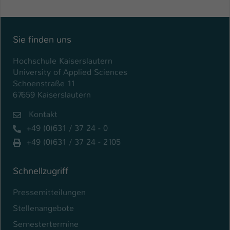
Einstellungen. Unter anderem eine zufällig
generierte ID, für die historische
Zweck
Speicherung Ihrer vorgenommen
Einstellungen, falls der Webseiten-
Sie finden uns
Betreiber dies eingestellt hat.
Hochschule Kaiserslautern
University of Applied Sciences
Name
fe_typo_user / PHPSESSID
Schoenstraße 11
67659 Kaiserslautern
Anbieter
TYPO3
Kontakt
Laufzeit
1 Woche
+49 (0)631 / 37 24 - 0
+49 (0)631 / 37 24 - 2105
Dieses Cookie ist ein Standard-Session-
Cookie von TYPO3. Es speichert im Fall
eines Intranet-Logins die Session-ID. So
Schnellzugriff
Zweck
kann der eingeloggte Benutzer
Pressemitteilungen
wiedererkannt werden und es wird ihm
Zugang zu geschützten Bereichen
Stellenangebote
gewährt.
Semestertermine