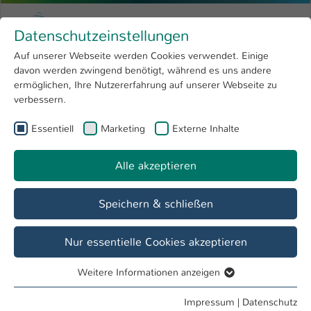
Zum Hauptinhalt springen
Menu
Hochschule Kaiserslautern
Datenschutzeinstellungen
Studium
Open submenu
8
Auf unserer Webseite werden Cookies verwendet. Einige
davon werden zwingend benötigt, während es uns andere
Sie sind hier:
Forschung
Open submenu
4
Dr. Gabriel Ptok
Profil
ermöglichen, Ihre Nutzererfahrung auf unserer Webseite zu
verbessern.
Hochschule
Open submenu
8
Dr. Gabriel Ptok
Essentiell
Marketing
Externe Inhalte
International
Open submenu
8
Alle akzeptieren
Übersicht
Speichern & schließen
Tätigkeiten
Lehrbeauftragter FB BW
Nur essentielle Cookies akzeptieren
Weitere Informationen anzeigen
Essentiell
Essentielle Cookies werden für grundlegende Funktionen
Impressum
|
Datenschutz