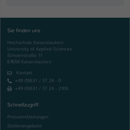
Einstellungen. Unter anderem eine zufällig
generierte ID, für die historische
Zweck
Speicherung Ihrer vorgenommen
Einstellungen, falls der Webseiten-
Betreiber dies eingestellt hat.
Sie finden uns
Hochschule Kaiserslautern
Name
fe_typo_user / PHPSESSID
University of Applied Sciences
Schoenstraße 11
Anbieter
TYPO3
67659 Kaiserslautern
Laufzeit
1 Woche
Kontakt
+49 (0)631 / 37 24 - 0
Dieses Cookie ist ein Standard-Session-
+49 (0)631 / 37 24 - 2105
Cookie von TYPO3. Es speichert im Fall
eines Intranet-Logins die Session-ID. So
Zweck
kann der eingeloggte Benutzer
Schnellzugriff
wiedererkannt werden und es wird ihm
Zugang zu geschützten Bereichen
Pressemitteilungen
gewährt.
Stellenangebote