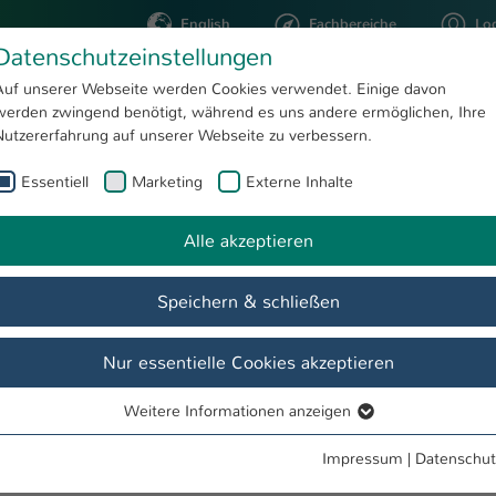
English
Fachbereiche
Lo
Datenschutzeinstellungen
Auf unserer Webseite werden Cookies verwendet. Einige davon
werden zwingend benötigt, während es uns andere ermöglichen, Ihre
STUDIUM
FORSCHUNG
Nutzererfahrung auf unserer Webseite zu verbessern.
Essentiell
Marketing
Externe Inhalte
elix Brauckmann
Alle akzeptieren
Speichern & schließen
Nur essentielle Cookies akzeptieren
Weitere Informationen anzeigen
Essentiell
Essentielle Cookies werden für grundlegende Funktionen der
Impressum
|
Datenschut
Webseite benötigt. Dadurch ist gewährleistet, dass die Webseite