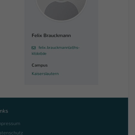
Felix Brauckmann
felix.brauckmann(at)hs-
kl(dot)de
Campus
Kaiserslautern
inks
mpressum
atenschutz