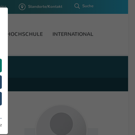
Suche
gins
Standorte/Kontakt
HOCHSCHULE
INTERNATIONAL
z