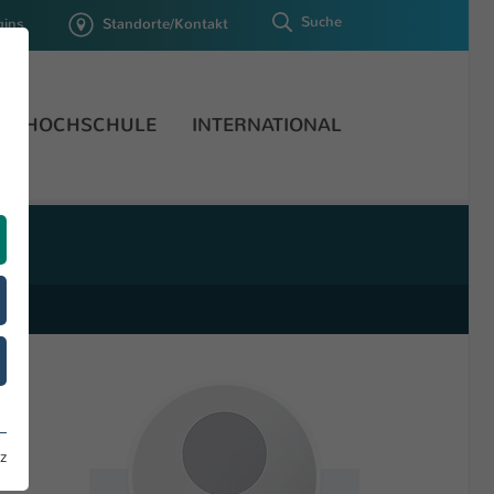
Suche
gins
Standorte/Kontakt
HOCHSCHULE
INTERNATIONAL
z