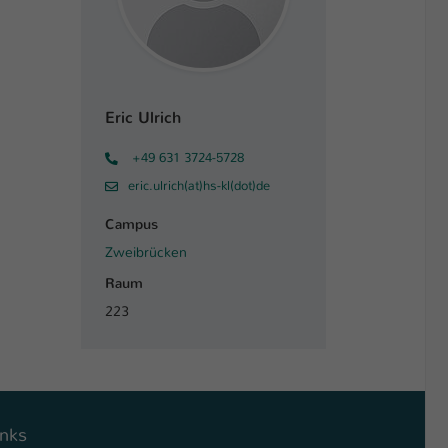
Eric Ulrich
+49 631 3724-5728
eric.ulrich(at)hs-kl(dot)de
Campus
Zweibrücken
Raum
223
inks