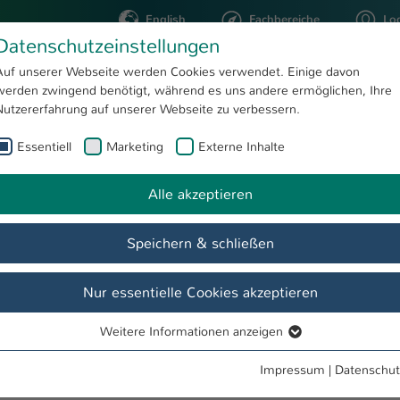
English
Fachbereiche
Lo
Datenschutzeinstellungen
Auf unserer Webseite werden Cookies verwendet. Einige davon
werden zwingend benötigt, während es uns andere ermöglichen, Ihre
STUDIUM
FORSCHUNG
Nutzererfahrung auf unserer Webseite zu verbessern.
Essentiell
Marketing
Externe Inhalte
ric Ulrich
Alle akzeptieren
Speichern & schließen
Nur essentielle Cookies akzeptieren
Weitere Informationen anzeigen
Essentiell
Essentielle Cookies werden für grundlegende Funktionen der
Impressum
|
Datenschut
Webseite benötigt. Dadurch ist gewährleistet, dass die Webseite