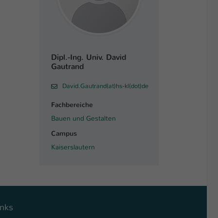
Dipl.-Ing. Univ. David
Gautrand
David.Gautrand(at)hs-kl(dot)de
Fachbereiche
Bauen und Gestalten
Campus
Kaiserslautern
inks