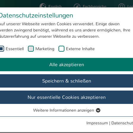
English
Fachbereiche
Lo
Datenschutzeinstellungen
Auf unserer Webseite werden Cookies verwendet. Einige davon
werden zwingend benötigt, während es uns andere ermöglichen, Ihre
STUDIUM
FORSCHUNG
Nutzererfahrung auf unserer Webseite zu verbessern.
Essentiell
Marketing
Externe Inhalte
Dipl.-Ing. Univ. David Gautrand
Alle akzeptieren
Speichern & schließen
Nur essentielle Cookies akzeptieren
Weitere Informationen anzeigen
Essentiell
u BAA
Essentielle Cookies werden für grundlegende Funktionen der
Impressum
|
Datenschut
Webseite benötigt. Dadurch ist gewährleistet, dass die Webseite