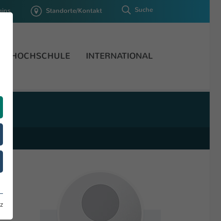
Suche
gins
Standorte/Kontakt
HOCHSCHULE
INTERNATIONAL
z