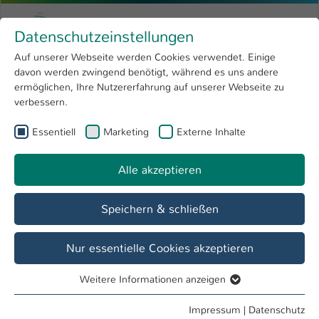
Zum Hauptinhalt springen
Menu
Hochschule Kaiserslautern
Datenschutzeinstellungen
Studium
Open submenu
8
Auf unserer Webseite werden Cookies verwendet. Einige
davon werden zwingend benötigt, während es uns andere
Sie sind hier:
Forschung
Open submenu
4
Christina Pallmann, M.A.
Profil
ermöglichen, Ihre Nutzererfahrung auf unserer Webseite zu
verbessern.
Hochschule
Open submenu
8
Christina Pallmann, M.A.
Essentiell
Marketing
Externe Inhalte
International
Open submenu
8
Alle akzeptieren
Übersicht
Speichern & schließen
Tätigkeiten
Lehrbeauftragte FB BW
Nur essentielle Cookies akzeptieren
Weitere Informationen anzeigen
Essentiell
Essentielle Cookies werden für grundlegende Funktionen
Impressum
|
Datenschutz