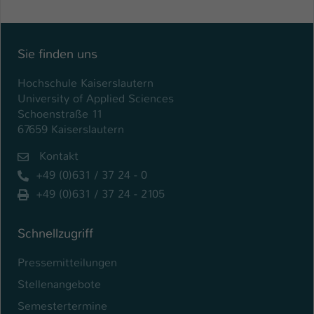
Einstellungen. Unter anderem eine zufällig
generierte ID, für die historische
Zweck
Speicherung Ihrer vorgenommen
Einstellungen, falls der Webseiten-
Sie finden uns
Betreiber dies eingestellt hat.
Hochschule Kaiserslautern
University of Applied Sciences
Name
fe_typo_user / PHPSESSID
Schoenstraße 11
67659 Kaiserslautern
Anbieter
TYPO3
Kontakt
Laufzeit
1 Woche
+49 (0)631 / 37 24 - 0
+49 (0)631 / 37 24 - 2105
Dieses Cookie ist ein Standard-Session-
Cookie von TYPO3. Es speichert im Fall
eines Intranet-Logins die Session-ID. So
Schnellzugriff
Zweck
kann der eingeloggte Benutzer
Pressemitteilungen
wiedererkannt werden und es wird ihm
Zugang zu geschützten Bereichen
Stellenangebote
gewährt.
Semestertermine