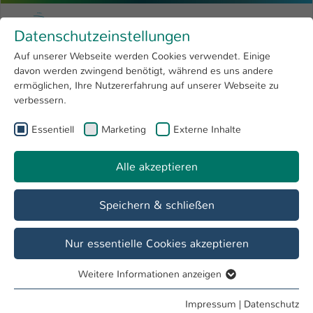
Zum Hauptinhalt springen
Menu
Hochschule Kaiserslautern
Datenschutzeinstellungen
Studium
Open submenu
8
Auf unserer Webseite werden Cookies verwendet. Einige
davon werden zwingend benötigt, während es uns andere
Sie sind hier:
Forschung
Open submenu
4
Christiane Menges
Profil
ermöglichen, Ihre Nutzererfahrung auf unserer Webseite zu
verbessern.
Hochschule
Open submenu
8
Christiane Menges
Essentiell
Marketing
Externe Inhalte
International
Open submenu
8
Alle akzeptieren
Übersicht
Speichern & schließen
Tätigkeiten
Dekanat FB BG
Nur essentielle Cookies akzeptieren
Mitarbeiterin FB BG
Weitere Informationen anzeigen
Essentiell
Essentielle Cookies werden für grundlegende Funktionen
Impressum
|
Datenschutz