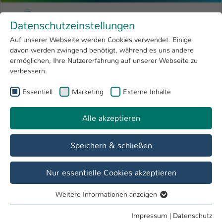
Zum Hauptinhalt springen
Menu
Hochschule Kaiserslautern
Datenschutzeinstellungen
Studium
Open submenu
8
Auf unserer Webseite werden Cookies verwendet. Einige
davon werden zwingend benötigt, während es uns andere
Sie sind hier:
Forschung
Open submenu
4
Dipl.-Inf. (FH) Christian Endler
Profil
ermöglichen, Ihre Nutzererfahrung auf unserer Webseite zu
verbessern.
Hochschule
Open submenu
8
Dipl.-Inf. (FH) Christian Endler
Essentiell
Marketing
Externe Inhalte
International
Open submenu
8
Alle akzeptieren
Übersicht
Speichern & schließen
Tätigkeiten
Lehrbeauftragter Fernstudiengang IT-Analyst
Nur essentielle Cookies akzeptieren
Weitere Informationen anzeigen
Essentiell
Essentielle Cookies werden für grundlegende Funktionen
Impressum
|
Datenschutz