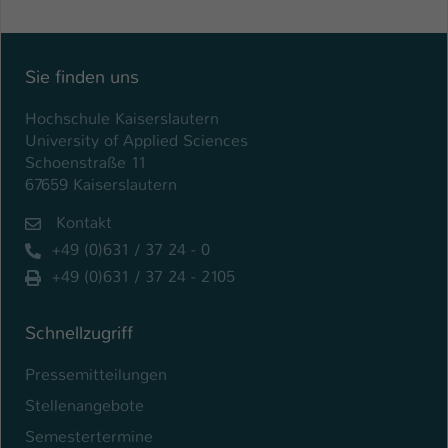
Einstellungen. Unter anderem eine zufällig
generierte ID, für die historische
Zweck
Speicherung Ihrer vorgenommen
Einstellungen, falls der Webseiten-
Sie finden uns
Betreiber dies eingestellt hat.
Hochschule Kaiserslautern
University of Applied Sciences
Name
fe_typo_user / PHPSESSID
Schoenstraße 11
67659 Kaiserslautern
Anbieter
TYPO3
Kontakt
Laufzeit
1 Woche
+49 (0)631 / 37 24 - 0
+49 (0)631 / 37 24 - 2105
Dieses Cookie ist ein Standard-Session-
Cookie von TYPO3. Es speichert im Fall
eines Intranet-Logins die Session-ID. So
Schnellzugriff
Zweck
kann der eingeloggte Benutzer
Pressemitteilungen
wiedererkannt werden und es wird ihm
Zugang zu geschützten Bereichen
Stellenangebote
gewährt.
Semestertermine