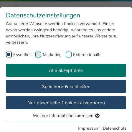
Zum Hauptinhalt springen
Menu
Hochschule Kaiserslautern
Datenschutzeinstellungen
Studium
Open submenu
8
Auf unserer Webseite werden Cookies verwendet. Einige
davon werden zwingend benötigt, während es uns andere
Sie sind hier:
Forschung
Open submenu
4
Prof. Dr. Christian Aichele
Profil
ermöglichen, Ihre Nutzererfahrung auf unserer Webseite zu
verbessern.
Hochschule
Open submenu
8
Prof. Dr. Christian Aichele
Essentiell
Marketing
Externe Inhalte
International
Open submenu
8
Alle akzeptieren
Übersicht
Veröffentlichungen
Projekte
Speichern & schließen
Biographie
1. Wissenschaftlicher Werdegang
Nur essentielle Cookies akzeptieren
1983 - 1989
Weitere Informationen anzeigen
Essentiell
Studium Wirtschaftsingenieurswesen an der Universität
Essentielle Cookies werden für grundlegende Funktionen
Impressum
|
Datenschutz
Karlsruhe