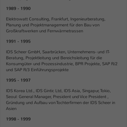
Einstellungen. Unter anderem eine zufällig
generierte ID, für die historische
1989 - 1990
Zweck
Speicherung Ihrer vorgenommen
Elektrowatt Consulting, Frankfurt, Ingenieurberatung,
Einstellungen, falls der Webseiten-
Planung und Projektmanagement für den Bau von
Betreiber dies eingestellt hat.
Großkraftwerken und Fernwärmetrassen
1991 - 1995
Name
fe_typo_user / PHPSESSID
IDS Scheer GmbH, Saarbrücken, Unternehmens- und IT-
Anbieter
TYPO3
Beratung, Projektleitung und Bereichsleitung für die
Konsumgüter- und Prozessindustrie, BPR Projekte, SAP R/2
Laufzeit
1 Woche
und SAP R/3 Einführungsprojekte
1995 - 1997
Dieses Cookie ist ein Standard-Session-
Cookie von TYPO3. Es speichert im Fall
IDS Korea Ltd., IDS Gintic Ltd, IDS Asia, Singapur, Tokio,
eines Intranet-Logins die Session-ID. So
Seoul: General Manager, President und Vice President ,
Zweck
kann der eingeloggte Benutzer
Gründung und Aufbau von Tochterfirmen der IDS Scheer in
wiedererkannt werden und es wird ihm
Asien
Zugang zu geschützten Bereichen
gewährt.
1998 - 1999