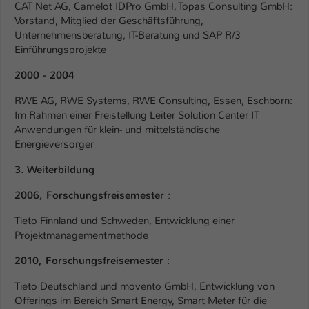
CAT Net AG, Camelot IDPro GmbH, Topas Consulting GmbH:
Vorstand, Mitglied der Geschäftsführung,
Name
be_typo_user
Unternehmensberatung, IT-Beratung und SAP R/3
Einführungsprojekte
Anbieter
TYPO3
2000 - 2004
Laufzeit
1 Tag
RWE AG, RWE Systems, RWE Consulting, Essen, Eschborn:
Dieser Cookie teilt der Webseite mit, ob
Im Rahmen einer Freistellung Leiter Solution Center IT
ein Besucher im Typo3-Backend
Anwendungen für klein- und mittelständische
Zweck
angemeldet ist und Rechte besitzt diese
Energieversorger
zu verwalten.
3. Weiterbildung
2006,
Forschungsfreisemester
:
Tieto Finnland und Schweden, Entwicklung einer
Projektmanagementmethode
2010,
Forschungsfreisemester
:
Tieto Deutschland und movento GmbH, Entwicklung von
Offerings im Bereich Smart Energy, Smart Meter für die