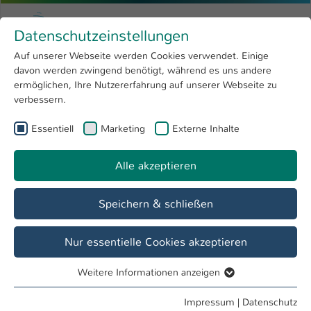
Zum Hauptinhalt springen
Menu
Hochschule Kaiserslautern
Datenschutzeinstellungen
Studium
Open submenu
8
Auf unserer Webseite werden Cookies verwendet. Einige
davon werden zwingend benötigt, während es uns andere
Sie sind hier:
Forschung
Open submenu
4
Dipl.-Soz. Carsten Lonsdorfer
Profil
ermöglichen, Ihre Nutzererfahrung auf unserer Webseite zu
verbessern.
Hochschule
Open submenu
8
Dipl.-Soz. Carsten Lonsdorfer
Essentiell
Marketing
Externe Inhalte
International
Open submenu
8
Alle akzeptieren
Übersicht
Speichern & schließen
Tätigkeiten
Mitarbeiter Referat Student Life Cycle
Nur essentielle Cookies akzeptieren
Mitarbeiter
Weitere Informationen anzeigen
Essentiell
Essentielle Cookies werden für grundlegende Funktionen
Impressum
|
Datenschutz