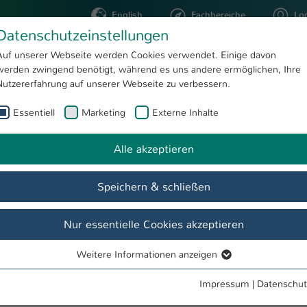
English
Fachbereiche
Lo
Datenschutzeinstellungen
Auf unserer Webseite werden Cookies verwendet. Einige davon
werden zwingend benötigt, während es uns andere ermöglichen, Ihre
STUDIUM
FORSCHUNG
Nutzererfahrung auf unserer Webseite zu verbessern.
Essentiell
Marketing
Externe Inhalte
jörn Röhrenbeck
Alle akzeptieren
Speichern & schließen
Nur essentielle Cookies akzeptieren
Weitere Informationen anzeigen
Essentiell
Essentielle Cookies werden für grundlegende Funktionen der
Impressum
|
Datenschut
Webseite benötigt. Dadurch ist gewährleistet, dass die Webseite