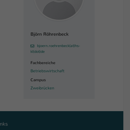
Björn Röhrenbeck
bjoern.roehrenbeck(at)hs-
kl(dot)de
Fachbereiche
Betriebswirtschaft
Campus
Zweibrücken
inks