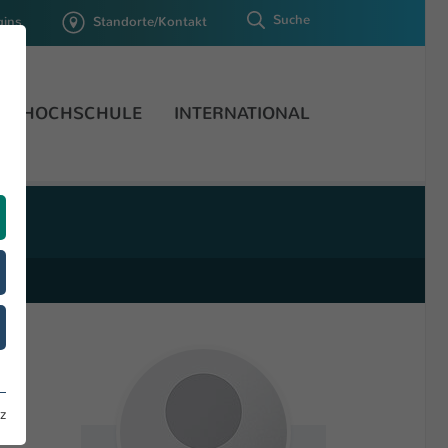
Suche
gins
Standorte/Kontakt
HOCHSCHULE
INTERNATIONAL
z