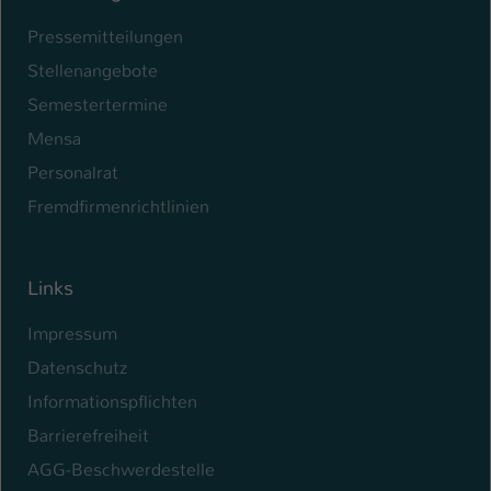
Pressemitteilungen
Name
be_typo_user
Stellenangebote
Anbieter
TYPO3
Semestertermine
Laufzeit
1 Tag
Mensa
Personalrat
Dieser Cookie teilt der Webseite mit, ob
ein Besucher im Typo3-Backend
Fremdfirmenrichtlinien
Zweck
angemeldet ist und Rechte besitzt diese
zu verwalten.
Links
Impressum
Datenschutz
Informationspflichten
Barrierefreiheit
AGG-Beschwerdestelle