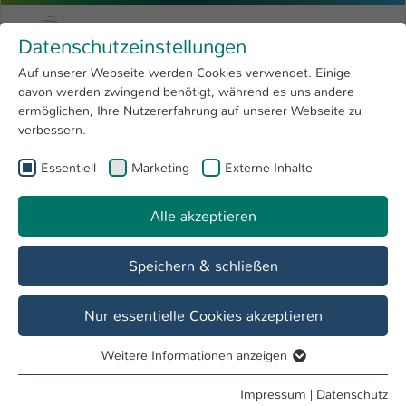
Zum Hauptinhalt springen
Menu
Hochschule Kaiserslautern
Datenschutzeinstellungen
Studium
Open submenu
8
Auf unserer Webseite werden Cookies verwendet. Einige
davon werden zwingend benötigt, während es uns andere
Sie sind hier:
Forschung
Open submenu
4
Birgitt Kuhn
Profil
ermöglichen, Ihre Nutzererfahrung auf unserer Webseite zu
verbessern.
Hochschule
Open submenu
8
Birgitt Kuhn
Essentiell
Marketing
Externe Inhalte
International
Open submenu
8
Alle akzeptieren
Übersicht
Speichern & schließen
Lehrgebiete
Recht
Nur essentielle Cookies akzeptieren
Weitere Informationen anzeigen
Tätigkeiten
Essentiell
Lehrbeauftragte FB BW
Essentielle Cookies werden für grundlegende Funktionen
Impressum
|
Datenschutz