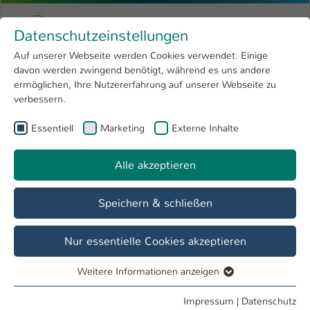
Zum Hauptinhalt springen
Menu
Hochschule Kaiserslautern
Datenschutzeinstellungen
Studium
Open submenu
8
Auf unserer Webseite werden Cookies verwendet. Einige
davon werden zwingend benötigt, während es uns andere
Sie sind hier:
Forschung
Open submenu
4
Dr. Barbara Menzel
Profil
ermöglichen, Ihre Nutzererfahrung auf unserer Webseite zu
verbessern.
Hochschule
Open submenu
8
Dr. Barbara Menzel
Essentiell
Marketing
Externe Inhalte
International
Open submenu
8
Alle akzeptieren
Übersicht
Speichern & schließen
Lehrgebiete
Deutsch als Fremdsprache
Nur essentielle Cookies akzeptieren
Weitere Informationen anzeigen
Tätigkeiten
Essentiell
Internat. Studienkolleg, Hauptamtliche Lehrkraft
Essentielle Cookies werden für grundlegende Funktionen
Impressum
|
Datenschutz