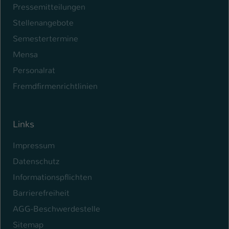
Pressemitteilungen
Name
be_typo_user
Stellenangebote
Semestertermine
Anbieter
TYPO3
Mensa
Laufzeit
1 Tag
Personalrat
Dieser Cookie teilt der Webseite mit, ob
Fremdfirmenrichtlinien
ein Besucher im Typo3-Backend
Zweck
angemeldet ist und Rechte besitzt diese
zu verwalten.
Links
Impressum
Datenschutz
Informationspflichten
Barrierefreiheit
AGG-Beschwerdestelle
Sitemap