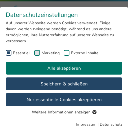
Zum Hauptinhalt springen
Menu
Hochschule Kaiserslautern
Datenschutzeinstellungen
Studium
Open submenu
8
Auf unserer Webseite werden Cookies verwendet. Einige
davon werden zwingend benötigt, während es uns andere
Sie sind hier:
Forschung
Open submenu
4
Antoine Meyszner, B.Sc.
Profil
ermöglichen, Ihre Nutzererfahrung auf unserer Webseite zu
verbessern.
Hochschule
Open submenu
8
Antoine Meyszner, B.Sc.
Essentiell
Marketing
Externe Inhalte
International
Open submenu
8
Alle akzeptieren
Übersicht
Speichern & schließen
Tätigkeiten
Projektmitarbeiter
Nur essentielle Cookies akzeptieren
Weitere Informationen anzeigen
Essentiell
Essentielle Cookies werden für grundlegende Funktionen
Impressum
|
Datenschutz