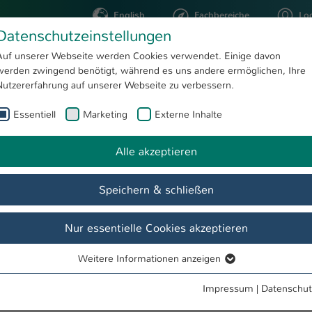
English
Fachbereiche
Lo
Datenschutzeinstellungen
Auf unserer Webseite werden Cookies verwendet. Einige davon
werden zwingend benötigt, während es uns andere ermöglichen, Ihre
STUDIUM
FORSCHUNG
Nutzererfahrung auf unserer Webseite zu verbessern.
Essentiell
Marketing
Externe Inhalte
ntje Neundorf
Alle akzeptieren
Speichern & schließen
Nur essentielle Cookies akzeptieren
Weitere Informationen anzeigen
Essentiell
Essentielle Cookies werden für grundlegende Funktionen der
Impressum
|
Datenschut
Webseite benötigt. Dadurch ist gewährleistet, dass die Webseite