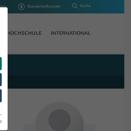
Suche
gins
Standorte/Kontakt
HOCHSCHULE
INTERNATIONAL
z