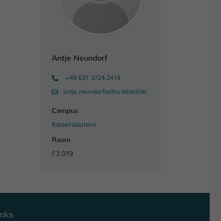
Antje Neundorf
+49 631 3724-2414
antje.neundorf(at)hs-kl(dot)de
Campus
Kaiserslautern
Raum
F3.019
inks