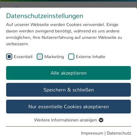
Zum Hauptinhalt springen
Menu
Hochschule Kaiserslautern
Datenschutzeinstellungen
Studium
Open submenu
8
Auf unserer Webseite werden Cookies verwendet. Einige
davon werden zwingend benötigt, während es uns andere
Sie sind hier:
Forschung
Open submenu
4
Annabel Pohl, M.Sc.
Profil
ermöglichen, Ihre Nutzererfahrung auf unserer Webseite zu
verbessern.
Hochschule
Open submenu
8
Annabel Pohl, M.Sc.
Essentiell
Marketing
Externe Inhalte
International
Open submenu
8
Alle akzeptieren
Übersicht
Speichern & schließen
Tätigkeiten
Projektmitarbeiterin
Nur essentielle Cookies akzeptieren
Mitarbeiterin FB IMST
Weitere Informationen anzeigen
Essentiell
Essentielle Cookies werden für grundlegende Funktionen
Impressum
|
Datenschutz