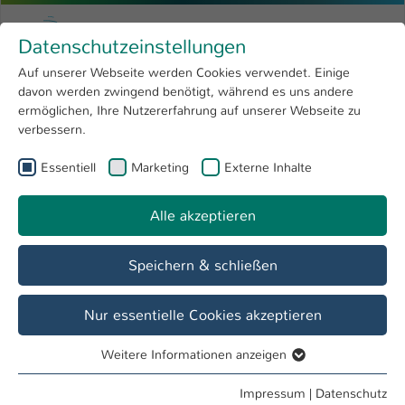
Zum Hauptinhalt springen
Menu
Hochschule Kaiserslautern
Datenschutzeinstellungen
Studium
Open submenu
8
Auf unserer Webseite werden Cookies verwendet. Einige
davon werden zwingend benötigt, während es uns andere
Sie sind hier:
Forschung
Open submenu
4
Dr. Anette Beata Britz-Grell
Profil
ermöglichen, Ihre Nutzererfahrung auf unserer Webseite zu
verbessern.
Hochschule
Open submenu
8
Dr. Anette Beata Britz-Grell
Essentiell
Marketing
Externe Inhalte
International
Open submenu
8
Alle akzeptieren
Übersicht
Speichern & schließen
Tätigkeiten
Projektmitarbeiterin
Nur essentielle Cookies akzeptieren
Forschungsschwerpunkt Integrierte Miniaturisierte
Weitere Informationen anzeigen
Systeme FB IMST
Essentiell
Essentielle Cookies werden für grundlegende Funktionen
Impressum
|
Datenschutz