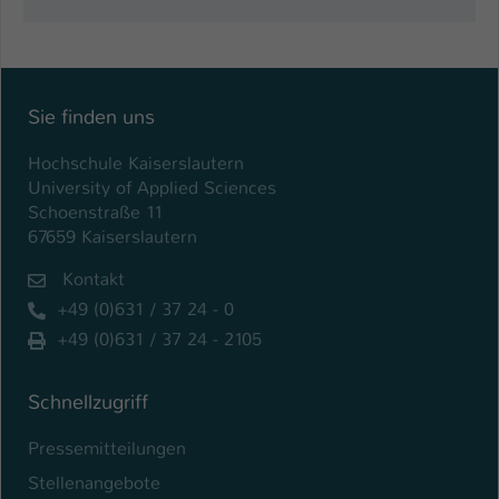
Einstellungen. Unter anderem eine zufällig
generierte ID, für die historische
Zweck
Speicherung Ihrer vorgenommen
Einstellungen, falls der Webseiten-
Betreiber dies eingestellt hat.
Sie finden uns
Hochschule Kaiserslautern
Name
fe_typo_user / PHPSESSID
University of Applied Sciences
Schoenstraße 11
Anbieter
TYPO3
67659 Kaiserslautern
Laufzeit
1 Woche
Kontakt
+49 (0)631 / 37 24 - 0
Dieses Cookie ist ein Standard-Session-
+49 (0)631 / 37 24 - 2105
Cookie von TYPO3. Es speichert im Fall
eines Intranet-Logins die Session-ID. So
Zweck
kann der eingeloggte Benutzer
Schnellzugriff
wiedererkannt werden und es wird ihm
Zugang zu geschützten Bereichen
Pressemitteilungen
gewährt.
Stellenangebote