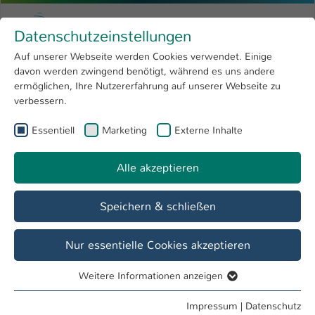
Zum Hauptinhalt springen
Menu
Hochschule Kaiserslautern
Datenschutzeinstellungen
Studium
Open submenu
8
Auf unserer Webseite werden Cookies verwendet. Einige
davon werden zwingend benötigt, während es uns andere
Sie sind hier:
Forschung
Open submenu
4
Dr. Andreas Schneider
Profil
ermöglichen, Ihre Nutzererfahrung auf unserer Webseite zu
verbessern.
Hochschule
Open submenu
8
Dr. Andreas Schneider
Essentiell
Marketing
Externe Inhalte
International
Open submenu
8
Alle akzeptieren
Übersicht
Speichern & schließen
Tätigkeiten
Lehrbeauftragter FB BW
Nur essentielle Cookies akzeptieren
Weitere Informationen anzeigen
Essentiell
Essentielle Cookies werden für grundlegende Funktionen
Impressum
|
Datenschutz