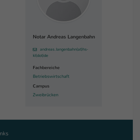
Notar Andreas Langenbahn
andreas.langenbahn(at)hs-
kl(dot)de
Fachbereiche
Betriebswirtschaft
Campus
Zweibrücken
inks