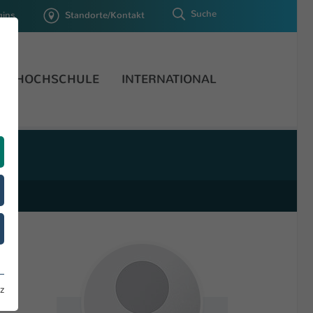
Suche
gins
Standorte/Kontakt
HOCHSCHULE
INTERNATIONAL
z