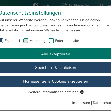
English
Fachbereiche
Lo
Datenschutzeinstellungen
Auf unserer Webseite werden Cookies verwendet. Einige davon
werden zwingend benötigt, während es uns andere ermöglichen, Ihre
STUDIUM
FORSCHUNG
Nutzererfahrung auf unserer Webseite zu verbessern.
Essentiell
Marketing
Externe Inhalte
Notar Andreas Langenbahn
Alle akzeptieren
Speichern & schließen
Nur essentielle Cookies akzeptieren
Weitere Informationen anzeigen
Essentiell
Essentielle Cookies werden für grundlegende Funktionen der
Impressum
|
Datenschut
Webseite benötigt. Dadurch ist gewährleistet, dass die Webseite