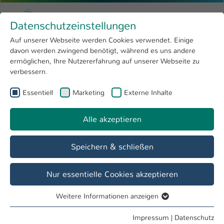
Zum Hauptinhalt springen
Menu
Hochschule Kaiserslautern
Datenschutzeinstellungen
Studium
Open submenu
8
Auf unserer Webseite werden Cookies verwendet. Einige
davon werden zwingend benötigt, während es uns andere
Sie sind hier:
Forschung
Open submenu
4
Andrea Adam
Profil
ermöglichen, Ihre Nutzererfahrung auf unserer Webseite zu
verbessern.
Hochschule
Open submenu
8
Andrea Adam
Essentiell
Marketing
Externe Inhalte
International
Open submenu
8
Alle akzeptieren
Übersicht
Speichern & schließen
Tätigkeiten
Prüfungsamt
Nur essentielle Cookies akzeptieren
Weitere Informationen anzeigen
Essentiell
Essentielle Cookies werden für grundlegende Funktionen
Impressum
|
Datenschutz