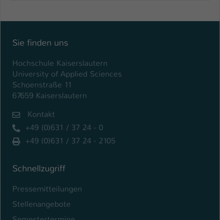
Name
be_typo_user
Anbieter
TYPO3
Sie finden uns
Laufzeit
1 Tag
Hochschule Kaiserslautern
University of Applied Sciences
Dieser Cookie teilt der Webseite mit, ob
Schoenstraße 11
ein Besucher im Typo3-Backend
67659 Kaiserslautern
Zweck
angemeldet ist und Rechte besitzt diese
zu verwalten.
Kontakt
+49 (0)631 / 37 24 - 0
+49 (0)631 / 37 24 - 2105
Schnellzugriff
Pressemitteilungen
Stellenangebote
Semestertermine