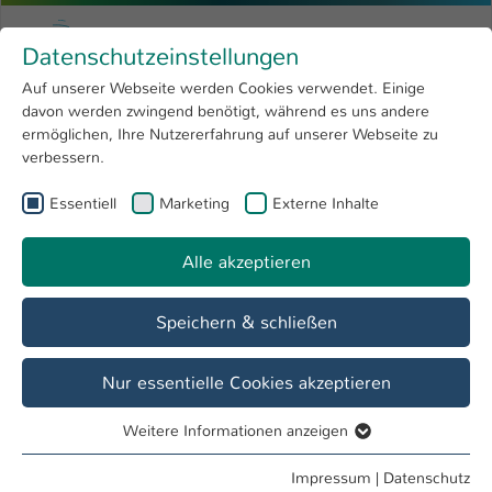
Zum Hauptinhalt springen
Menu
Hochschule Kaiserslautern
Datenschutzeinstellungen
Studium
Open submenu
8
Auf unserer Webseite werden Cookies verwendet. Einige
davon werden zwingend benötigt, während es uns andere
Sie sind hier:
Forschung
Open submenu
4
Prof. Dr. phil. Alexey Tarasov
Profil
ermöglichen, Ihre Nutzererfahrung auf unserer Webseite zu
verbessern.
Hochschule
Open submenu
8
Prof. Dr. phil. Alexey Tarasov
Essentiell
Marketing
Externe Inhalte
International
Open submenu
8
Alle akzeptieren
Übersicht
Veranstaltungen
Projekte
Speichern & schließen
Veranstaltungen
Biomedizinische Messtechnik I und II
Nur essentielle Cookies akzeptieren
Chip-basierte Biosensorik
Weitere Informationen anzeigen
Physikalische Chemie 1 und 2
Essentiell
Physik und Chemie der Grenz- und Oberflächen
Essentielle Cookies werden für grundlegende Funktionen
Impressum
|
Datenschutz