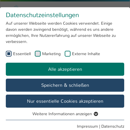
Zum Hauptinhalt springen
Menu
Hochschule Kaiserslautern
Datenschutzeinstellungen
Studium
Open submenu
8
Auf unserer Webseite werden Cookies verwendet. Einige
davon werden zwingend benötigt, während es uns andere
Sie sind hier:
Forschung
Open submenu
4
Alexandra Ecker, M.A.
Profil
ermöglichen, Ihre Nutzererfahrung auf unserer Webseite zu
verbessern.
Hochschule
Open submenu
8
Alexandra Ecker, M.A.
Essentiell
Marketing
Externe Inhalte
International
Open submenu
8
Alle akzeptieren
Übersicht
Speichern & schließen
Tätigkeiten
International Office
Nur essentielle Cookies akzeptieren
Referat Internationales und Sprachen
Weitere Informationen anzeigen
Essentiell
Essentielle Cookies werden für grundlegende Funktionen
Impressum
|
Datenschutz