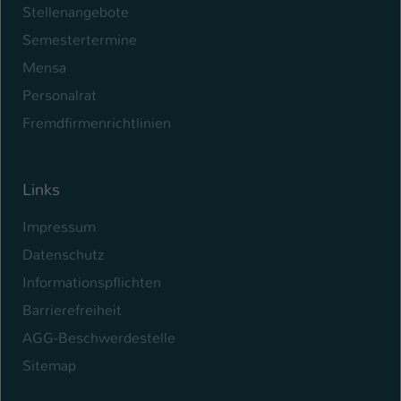
Stellenangebote
Name
be_typo_user
Semestertermine
Mensa
Anbieter
TYPO3
Personalrat
Laufzeit
1 Tag
Fremdfirmenrichtlinien
Dieser Cookie teilt der Webseite mit, ob
ein Besucher im Typo3-Backend
Zweck
angemeldet ist und Rechte besitzt diese
Links
zu verwalten.
Impressum
Datenschutz
Informationspflichten
Barrierefreiheit
AGG-Beschwerdestelle
Sitemap