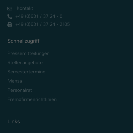
Kontakt
Name
be_typo_user
+49 (0)631 / 37 24 - 0
Anbieter
TYPO3
+49 (0)631 / 37 24 - 2105
Laufzeit
1 Tag
Schnellzugriff
Dieser Cookie teilt der Webseite mit, ob
Pressemitteilungen
ein Besucher im Typo3-Backend
Zweck
angemeldet ist und Rechte besitzt diese
Stellenangebote
zu verwalten.
Semestertermine
Mensa
Personalrat
Fremdfirmenrichtlinien
Links