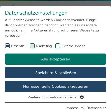
Zum Hauptinhalt springen
Menu
Hochschule Kaiserslautern
Datenschutzeinstellungen
Studium
Open submenu
8
Auf unserer Webseite werden Cookies verwendet. Einige
davon werden zwingend benötigt, während es uns andere
Sie sind hier:
Forschung
Open submenu
4
Personenverzeichnis
ermöglichen, Ihre Nutzererfahrung auf unserer Webseite zu
verbessern.
Hochschule
Open submenu
8
Prof. Dipl.-Ing. Brigitte Al Bosta
Essentiell
Marketing
Externe Inhalte
International
Open submenu
8
Alle akzeptieren
Übersicht
Lehrveranstaltungen
Speichern & schließen
Lehrgebiete
Tragwerksplanung · Entwerfen
Nur essentielle Cookies akzeptieren
Weitere Informationen anzeigen
Tätigkeiten
Essentiell
Prüfungsausschuss VIA FB BG
Essentielle Cookies werden für grundlegende Funktionen
Impressum
|
Datenschutz