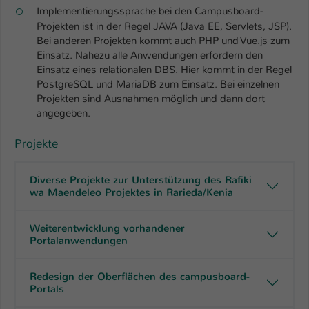
Einstellungen. Unter anderem eine zufällig
Implementierungssprache bei den Campusboard-
generierte ID, für die historische
Projekten ist in der Regel JAVA (Java EE, Servlets, JSP).
Zweck
Speicherung Ihrer vorgenommen
Bei anderen Projekten kommt auch PHP und Vue.js zum
Einstellungen, falls der Webseiten-
Einsatz. Nahezu alle Anwendungen erfordern den
Betreiber dies eingestellt hat.
Einsatz eines relationalen DBS. Hier kommt in der Regel
PostgreSQL und MariaDB zum Einsatz. Bei einzelnen
Projekten sind Ausnahmen möglich und dann dort
Name
fe_typo_user / PHPSESSID
angegeben.
Anbieter
TYPO3
Projekte
Laufzeit
1 Woche
Diverse Projekte zur Unterstützung des Rafiki
wa Maendeleo Projektes in Rarieda/Kenia
Dieses Cookie ist ein Standard-Session-
Cookie von TYPO3. Es speichert im Fall
Weiterentwicklung vorhandener
eines Intranet-Logins die Session-ID. So
Portalanwendungen
Zweck
kann der eingeloggte Benutzer
wiedererkannt werden und es wird ihm
Zugang zu geschützten Bereichen
Redesign der Oberflächen des campusboard-
Portals
gewährt.