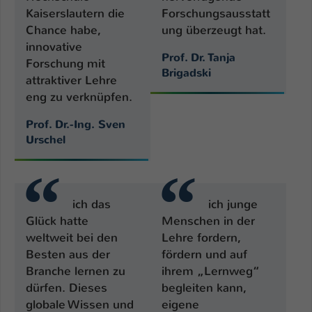
Kaiserslautern die
Forschungsausstatt
Name
be_typo_user
Chance habe,
ung überzeugt hat.
innovative
Anbieter
TYPO3
Prof. Dr. Tanja
Forschung mit
Brigadski
attraktiver Lehre
Laufzeit
1 Tag
eng zu verknüpfen.
Dieser Cookie teilt der Webseite mit, ob
Prof. Dr.-Ing. Sven
ein Besucher im Typo3-Backend
Zweck
Urschel
angemeldet ist und Rechte besitzt diese
zu verwalten.
ich das
ich junge
Glück hatte
Menschen in der
weltweit bei den
Lehre fordern,
Besten aus der
fördern und auf
Branche lernen zu
ihrem „Lernweg“
dürfen. Dieses
begleiten kann,
globale Wissen und
eigene