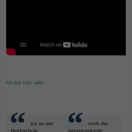
Einstellungen. Unter anderem eine zufällig
generierte ID, für die historische
Zweck
Speicherung Ihrer vorgenommen
Einstellungen, falls der Webseiten-
Betreiber dies eingestellt hat.
Name
fe_typo_user / PHPSESSID
Anbieter
TYPO3
Laufzeit
1 Woche
Ich bin hier, weil ...
Dieses Cookie ist ein Standard-Session-
Cookie von TYPO3. Es speichert im Fall
eines Intranet-Logins die Session-ID. So
Zweck
kann der eingeloggte Benutzer
wiedererkannt werden und es wird ihm
Zugang zu geschützten Bereichen
ich an der
mich die
gewährt.
Hochschule
hervorragende