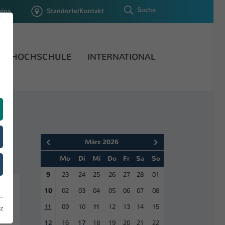
Suche
gins
Standorte/Kontakt
HOCHSCHULE
INTERNATIONAL
März 2026
Mo
Di
Mi
Do
Fr
Sa
So
9
23
24
25
26
27
28
01
10
02
03
04
05
06
07
08
11
09
10
11
12
13
14
15
z
12
16
17
18
19
20
21
22