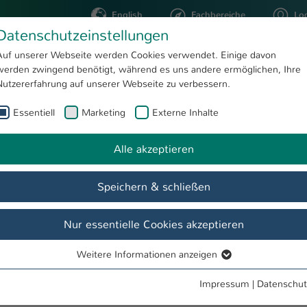
English
Fachbereiche
Lo
Datenschutzeinstellungen
Auf unserer Webseite werden Cookies verwendet. Einige davon
werden zwingend benötigt, während es uns andere ermöglichen, Ihre
STUDIUM
FORSCHUNG
Nutzererfahrung auf unserer Webseite zu verbessern.
Essentiell
Marketing
Externe Inhalte
Alle akzeptieren
Speichern & schließen
Nur essentielle Cookies akzeptieren
Weitere Informationen anzeigen
Essentiell
g & souverän – Empowerment-Workshop zum Weltfrauentag"
Essentielle Cookies werden für grundlegende Funktionen der
Impressum
|
Datenschut
Webseite benötigt. Dadurch ist gewährleistet, dass die Webseite