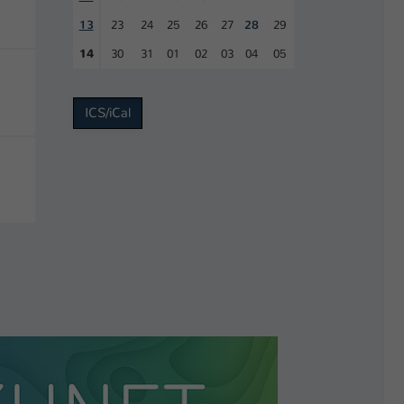
13
23
24
25
26
27
28
29
14
30
31
01
02
03
04
05
ICS/iCal