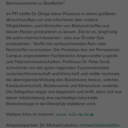
Backwarenreste zu Bioalkohol“.
Name
be_typo_user
Im PFI stellte Dr. Dröge diese Prozesse in einem größeren
Versuchsaufbau vor und informierte über weitere
Anbieter
TYPO3
Möglichkeiten, auch Vorstufen von Biokunststoffen aus
diesen Resten produzieren zu lassen. Ziel ist es, langfristig
Laufzeit
1 Tag
die petro-chemisch-basierten - also aus Öl oder Gas
produzierten - Stoffe mit nachwachsenden Roh- oder
Dieser Cookie teilt der Webseite mit, ob
Reststoffen zu ersetzen. Der Prodekan des am Pirmasenser
ein Besucher im Typo3-Backend
Campus angesiedelten Fachbereichs Angewandte Logistik-
Zweck
angemeldet ist und Rechte besitzt diese
und Polymerwissenschaften, Professor Dr. Peter Groß,
zu verwalten.
schwärmte von der guten regionalen Zusammenarbeit
zwischen Wissenschaft und Wirtschaft und stellte nochmals
die überregionale Wirkung des Bündnisses heraus, welches
Kreislaufwirtschaft, Bioökonomie und Klimaschutz verbinde.
Die Delegation zeigte sich begeistert und hofft, dass sich aus
dieser Initialzündung eine nachhaltige industrielle
Biotechnologie in der Westpfalz etablieren wird.
Weitere Infos im Internet:
www. w2v-rlp.de
Ansprechpartner: Dr. Michael Lakatos;
michael.lakatos(at)hs-