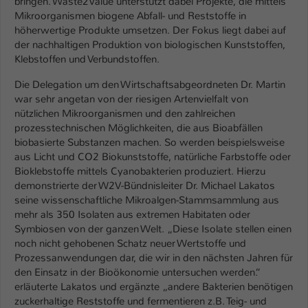
bringen. Waste2Value unterstützt dabei Projekte, die mittels
Einstellungen. Unter anderem eine zufällig
Mikroorganismen biogene Abfall- und Reststoffe in
generierte ID, für die historische
Zweck
höherwertige Produkte umsetzen. Der Fokus liegt dabei auf
Speicherung Ihrer vorgenommen
der nachhaltigen Produktion von biologischen Kunststoffen,
Einstellungen, falls der Webseiten-
Klebstoffen und Verbundstoffen.
Betreiber dies eingestellt hat.
Die Delegation um den Wirtschaftsabgeordneten Dr. Martin
war sehr angetan von der riesigen Artenvielfalt von
Name
fe_typo_user / PHPSESSID
nützlichen Mikroorganismen und den zahlreichen
prozesstechnischen Möglichkeiten, die aus Bioabfällen
Anbieter
TYPO3
biobasierte Substanzen machen. So werden beispielsweise
aus Licht und CO2 Biokunststoffe, natürliche Farbstoffe oder
Laufzeit
1 Woche
Bioklebstoffe mittels Cyanobakterien produziert. Hierzu
demonstrierte der W2V-Bündnisleiter Dr. Michael Lakatos
Dieses Cookie ist ein Standard-Session-
seine wissenschaftliche Mikroalgen-Stammsammlung aus
Cookie von TYPO3. Es speichert im Fall
mehr als 350 Isolaten aus extremen Habitaten oder
eines Intranet-Logins die Session-ID. So
Symbiosen von der ganzen Welt. „Diese Isolate stellen einen
Zweck
kann der eingeloggte Benutzer
noch nicht gehobenen Schatz neuer Wertstoffe und
Prozessanwendungen dar, die wir in den nächsten Jahren für
wiedererkannt werden und es wird ihm
den Einsatz in der Bioökonomie untersuchen werden.“
Zugang zu geschützten Bereichen
erläuterte Lakatos und ergänzte „andere Bakterien benötigen
gewährt.
zuckerhaltige Reststoffe und fermentieren z.B. Teig- und