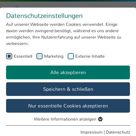
Zum Hauptinhalt springen
Menu
Hochschule Kaiserslautern
Datenschutzeinstellungen
Studium
Open submenu
8
Auf unserer Webseite werden Cookies verwendet. Einige
davon werden zwingend benötigt, während es uns andere
Sie sind hier:
Forschung
Open submenu
4
Menschen und Projekte
ermöglichen, Ihre Nutzererfahrung auf unserer Webseite zu
verbessern.
Hochschule
Open submenu
8
Essentiell
Marketing
Externe Inhalte
International
Open submenu
8
Alle akzeptieren
Speichern & schließen
Nur essentielle Cookies akzeptieren
Weitere Informationen anzeigen
Essentiell
Essentielle Cookies werden für grundlegende Funktionen
Impressum
|
Datenschutz