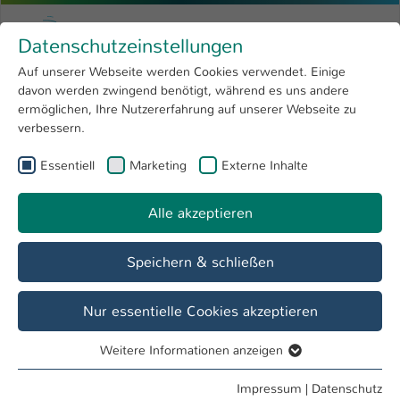
Zum Hauptinhalt springen
Menu
Hochschule Kaiserslautern
Datenschutzeinstellungen
Studium
Open submenu
8
Auf unserer Webseite werden Cookies verwendet. Einige
davon werden zwingend benötigt, während es uns andere
Sie sind hier:
Forschung
Open submenu
4
Design & Layout miniaturisierter mechanischer Systeme
ermöglichen, Ihre Nutzererfahrung auf unserer Webseite zu
verbessern.
Hochschule
Open submenu
8
Design & Layout miniaturisierter
Essentiell
Marketing
Externe Inhalte
International
Open submenu
8
mechanischer Systeme
Alle akzeptieren
Übersicht
Team
Projekte
Speichern & schließen
AddCap
Nur essentielle Cookies akzeptieren
Additives Verkappen
skills4chips
Weitere Informationen anzeigen
Essentiell
Bundesweites Fachkräfte-Leitprojekt in der Mikroelektronik
Essentielle Cookies werden für grundlegende Funktionen
Impressum
|
Datenschutz