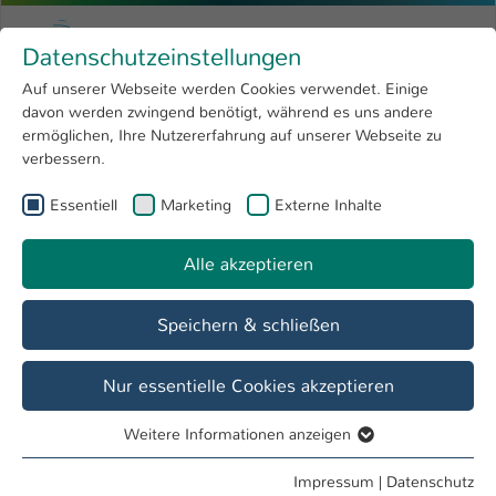
Zum Hauptinhalt springen
Menu
Hochschule Kaiserslautern
Datenschutzeinstellungen
Studium
Open submenu
8
Auf unserer Webseite werden Cookies verwendet. Einige
davon werden zwingend benötigt, während es uns andere
Sie sind hier:
Forschung
Open submenu
4
NeurodegX
ermöglichen, Ihre Nutzererfahrung auf unserer Webseite zu
verbessern.
Hochschule
Open submenu
8
NeurodegX
Essentiell
Marketing
Externe Inhalte
International
Open submenu
8
Alle akzeptieren
Übersicht
Projekt
Arbeitsgruppen
Speichern & schließen
Sie finden uns
Hochschule Kaiserslautern
Nur essentielle Cookies akzeptieren
University of Applied Sciences
Schoenstraße 11
Weitere Informationen anzeigen
Essentiell
67659 Kaiserslautern
Essentielle Cookies werden für grundlegende Funktionen
Impressum
|
Datenschutz