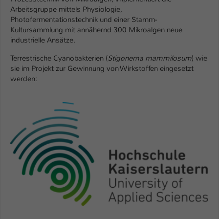
Einstellungen. Unter anderem eine zufällig
Arbeitsgruppe mittels Physiologie,
generierte ID, für die historische
Zweck
Photofermentationstechnik und einer Stamm-
Speicherung Ihrer vorgenommen
Kultursammlung mit annähernd 300 Mikroalgen neue
Einstellungen, falls der Webseiten-
industrielle Ansätze.
Betreiber dies eingestellt hat.
Terrestrische Cyanobakterien (
Stigonema mammilosum
) wie
sie im Projekt zur Gewinnung von Wirkstoffen eingesetzt
Name
fe_typo_user / PHPSESSID
werden:
Anbieter
TYPO3
Laufzeit
1 Woche
Dieses Cookie ist ein Standard-Session-
Cookie von TYPO3. Es speichert im Fall
eines Intranet-Logins die Session-ID. So
Zweck
kann der eingeloggte Benutzer
wiedererkannt werden und es wird ihm
Zugang zu geschützten Bereichen
gewährt.