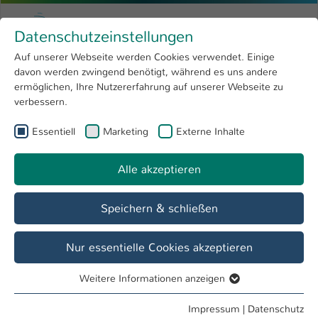
Zum Hauptinhalt springen
Menu
Hochschule Kaiserslautern
Datenschutzeinstellungen
Studium
Open submenu
8
Auf unserer Webseite werden Cookies verwendet. Einige
davon werden zwingend benötigt, während es uns andere
Sie sind hier:
Forschung
Open submenu
4
Arbeitsgruppen
ermöglichen, Ihre Nutzererfahrung auf unserer Webseite zu
verbessern.
Hochschule
Open submenu
8
Essentiell
Marketing
Externe Inhalte
International
Open submenu
8
Übersicht
Alle akzeptieren
Arbeitsgruppe Industrielle Biotechnologie
Speichern & schließen
Forschungsprofil
Nur essentielle Cookies akzeptieren
Transformation der mikrobiellen Biodiversität in die
Bioökonomie
Weitere Informationen anzeigen
Essentiell
Um die globale Herausforderung der Ressourcennachfrage
Essentielle Cookies werden für grundlegende Funktionen
nach Energie, Nahrung und Medizin bei gleichzeitig
Impressum
|
Datenschutz