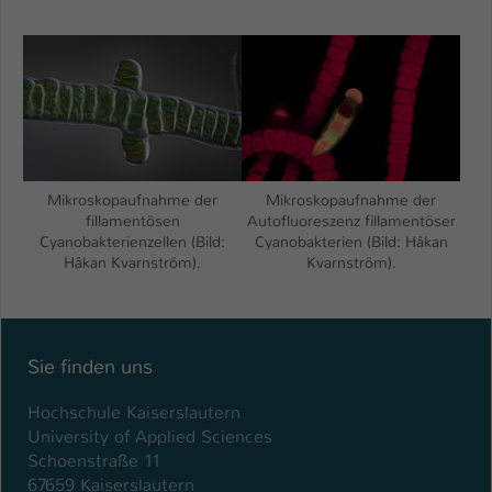
Name
be_typo_user
Anbieter
TYPO3
Laufzeit
1 Tag
Dieser Cookie teilt der Webseite mit, ob
Mikroskopaufnahme der
Mikroskopaufnahme der
ein Besucher im Typo3-Backend
Zweck
fillamentösen
Autofluoreszenz fillamentöser
angemeldet ist und Rechte besitzt diese
Cyanobakterienzellen (Bild:
Cyanobakterien (Bild: Håkan
zu verwalten.
Håkan Kvarnström).
Kvarnström).
Sie finden uns
Hochschule Kaiserslautern
University of Applied Sciences
Schoenstraße 11
67659 Kaiserslautern