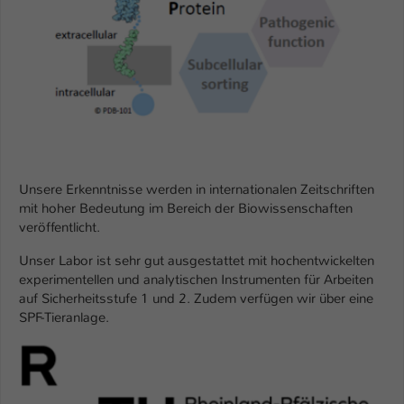
Einstellungen. Unter anderem eine zufällig
generierte ID, für die historische
Zweck
Speicherung Ihrer vorgenommen
Einstellungen, falls der Webseiten-
Betreiber dies eingestellt hat.
Name
fe_typo_user / PHPSESSID
Anbieter
TYPO3
Unsere Erkenntnisse werden in internationalen Zeitschriften
mit hoher Bedeutung im Bereich der Biowissenschaften
Laufzeit
1 Woche
veröffentlicht.
Dieses Cookie ist ein Standard-Session-
Unser Labor ist sehr gut ausgestattet mit hochentwickelten
Cookie von TYPO3. Es speichert im Fall
experimentellen und analytischen Instrumenten für Arbeiten
auf Sicherheitsstufe 1 und 2. Zudem verfügen wir über eine
eines Intranet-Logins die Session-ID. So
SPF-Tieranlage.
Zweck
kann der eingeloggte Benutzer
wiedererkannt werden und es wird ihm
Zugang zu geschützten Bereichen
gewährt.