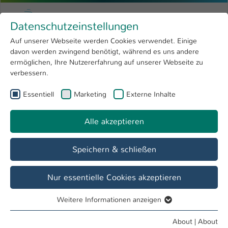
Skip to main content
Menu
University of Applied Sciences Kaiserslauter
Datenschutzeinstellungen
Studying
Open submenu
8
Auf unserer Webseite werden Cookies verwendet. Einige
davon werden zwingend benötigt, während es uns andere
You are here:
Research
Open submenu
4
Lehrveranstaltungen
ermöglichen, Ihre Nutzererfahrung auf unserer Webseite zu
verbessern.
University
Open submenu
8
Prof. Dr.-Ing. Wulf Kaiser
Essentiell
Marketing
Externe Inhalte
International
Open submenu
8
Alle akzeptieren
Overview
Lehrveranstaltungen
Speichern & schließen
Thermodynamik
Nur essentielle Cookies akzeptieren
Weitere Informationen anzeigen
Essentiell
Essentielle Cookies werden für grundlegende Funktionen
Bi
About
|
About