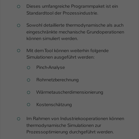
Einstellungen. Unter anderem eine zufällig
Dieses umfangreiche Programmpaket ist ein
generierte ID, für die historische
Zweck
Standardtool der Prozessindustrie.
Speicherung Ihrer vorgenommen
Einstellungen, falls der Webseiten-
Sowohl detaillierte thermodynamische als auch
Betreiber dies eingestellt hat.
eingeschränkte mechanische Grundoperationen
können simuliert werden.
Name
fe_typo_user / PHPSESSID
Mit dem Tool können weiterhin folgende
Simulationen ausgeführt werden:
Anbieter
TYPO3
Pinch-Analyse
Laufzeit
1 Woche
Rohrnetzberechnung
Dieses Cookie ist ein Standard-Session-
Wärmetauscherdimensionierung
Cookie von TYPO3. Es speichert im Fall
eines Intranet-Logins die Session-ID. So
Kostenschätzung
Zweck
kann der eingeloggte Benutzer
wiedererkannt werden und es wird ihm
Im Rahmen von Industriekooperationen können
Zugang zu geschützten Bereichen
thermodynamische Simulationen zur
gewährt.
Prozessoptimierung durchgeführt werden.