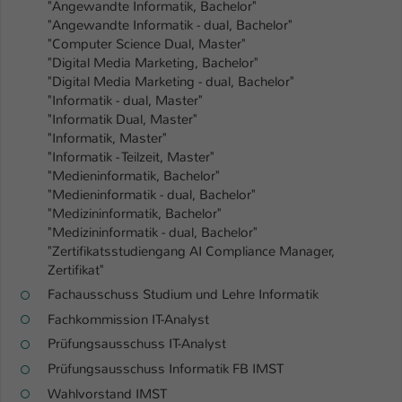
Einstellungen. Unter anderem eine zufällig
"Angewandte Informatik, Bachelor"
"Angewandte Informatik - dual, Bachelor"
generierte ID, für die historische
Zweck
"Computer Science Dual, Master"
Speicherung Ihrer vorgenommen
"Digital Media Marketing, Bachelor"
Einstellungen, falls der Webseiten-
"Digital Media Marketing - dual, Bachelor"
Betreiber dies eingestellt hat.
"Informatik - dual, Master"
"Informatik Dual, Master"
"Informatik, Master"
Name
fe_typo_user / PHPSESSID
"Informatik - Teilzeit, Master"
"Medieninformatik, Bachelor"
Anbieter
TYPO3
"Medieninformatik - dual, Bachelor"
"Medizininformatik, Bachelor"
Laufzeit
1 Woche
"Medizininformatik - dual, Bachelor"
"Zertifikatsstudiengang AI Compliance Manager,
Dieses Cookie ist ein Standard-Session-
Zertifikat"
Cookie von TYPO3. Es speichert im Fall
Fachausschuss Studium und Lehre Informatik
eines Intranet-Logins die Session-ID. So
Zweck
kann der eingeloggte Benutzer
Fachkommission IT-Analyst
wiedererkannt werden und es wird ihm
Prüfungsausschuss IT-Analyst
Zugang zu geschützten Bereichen
Prüfungsausschuss Informatik FB IMST
gewährt.
Wahlvorstand IMST