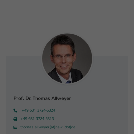
Name
be_typo_user
Anbieter
TYPO3
Laufzeit
1 Tag
Dieser Cookie teilt der Webseite mit, ob
ein Besucher im Typo3-Backend
Zweck
angemeldet ist und Rechte besitzt diese
zu verwalten.
Prof. Dr. Thomas Allweyer
+49 631 3724-5324
+49 631 3724-5313
thomas.allweyer(at)hs-kl(dot)de