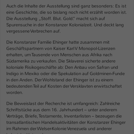
Einstellungen. Unter anderem eine zufällig
Auch die Inhalte der Ausstellung sind ganz besonders: Es ist
generierte ID, für die historische
Zweck
eine Geschichte, die so bislang noch nicht erzählt worden ist.
Speicherung Ihrer vorgenommen
Die Ausstellung „Stoff. Blut. Gold.“ macht sich auf
Einstellungen, falls der Webseiten-
Spurensuche in der Konstanzer Kolonialzeit. Und deckt lang
Betreiber dies eingestellt hat.
vergessene Verbrechen auf.
Die Konstanzer Familie Ehinger hatte zusammen mit
Name
fe_typo_user / PHPSESSID
Geschäftspartnern von Kaiser Karl V Monopol-Lizenzen
erhalten, um Tausende von Menschen aus Afrika nach
Anbieter
TYPO3
Südamerika zu verkaufen. Die Sklaverei sicherte andere
koloniale Risikogeschäfte ab: Den Anbau von Safran und
Laufzeit
1 Woche
Indigo in Mexiko oder die Spekulation auf Goldminen-Funde
in den Anden. Der Wohlstand der Ehinger ist zu einem
Dieses Cookie ist ein Standard-Session-
bedeutenden Teil auf Kosten der Versklavten erwirtschaftet
worden.
Cookie von TYPO3. Es speichert im Fall
eines Intranet-Logins die Session-ID. So
Die Beweislast der Recherche ist umfangreich: Zahlreiche
Zweck
kann der eingeloggte Benutzer
Schriftstücke aus dem 16. Jahrhundert – unter anderem
wiedererkannt werden und es wird ihm
Verträge, Briefe, Testamente, Inventarlisten – bezeugen die
Zugang zu geschützten Bereichen
transatlantischen Handelsaktivitäten der Konstanzer Ehinger
gewährt.
im Rahmen der Welser-Kolonie Venezuela und anderer