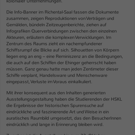
kolonialer Unternehmungen.
Name
be_typo_user
Die Info-Banner im Richental-Saal fassen die Dokumente
zusammen, zeigen Reproduktionen von Verträgen und
Anbieter
TYPO3
Gemälden, bündeln Zeitzeugenberichte, ziehen auf
Infografiken Querverbindungen zwischen den einzelnen
Laufzeit
1 Tag
Akteuren, erläutern die komplexen Verwicklungen. Im
Zentrum des Raums zieht ein nachempfundener
Dieser Cookie teilt der Webseite mit, ob
Schiffsrumpf die Blicke auf sich. Silhouetten von Körpern
ein Besucher im Typo3-Backend
liegen eng an eng – eine Reminiszenz an die Bedingungen,
Zweck
die auch auf den Schiffen der Ehinger geherrscht haben
angemeldet ist und Rechte besitzt diese
müssen. Ganz genau hatte man jeden Zentimeter dieser
zu verwalten.
Schiffe verplant, Handelsware und Menschenware
eingepasst, Verluste im Voraus einkalkuliert.
Mit ihrer konsequent aus den Inhalten generierten
Ausstellungsgestaltung haben die Studierenden der HSKL
die Ergebnisse der historischen Spurensuche auf
eindrückliche und faszinierende Art und Weise in ein
auratisches Raumbild umgesetzt, das den BesucherInnen
eindrücklich und lange in Erinnerung bleiben wird.