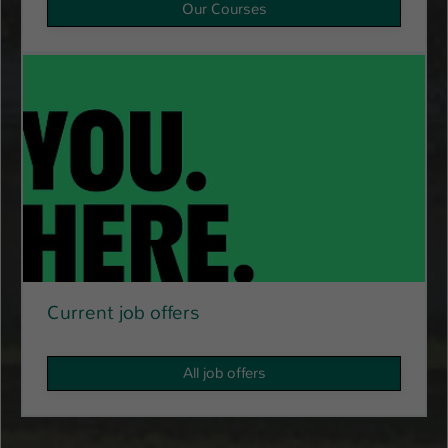
Einstellungen. Unter anderem eine zufällig
Our Courses
generierte ID, für die historische
Zweck
Speicherung Ihrer vorgenommen
Einstellungen, falls der Webseiten-
Betreiber dies eingestellt hat.
Name
fe_typo_user / PHPSESSID
Anbieter
TYPO3
Laufzeit
1 Woche
Dieses Cookie ist ein Standard-Session-
Cookie von TYPO3. Es speichert im Fall
Current job offers
eines Intranet-Logins die Session-ID. So
Zweck
kann der eingeloggte Benutzer
All job offers
wiedererkannt werden und es wird ihm
Zugang zu geschützten Bereichen
gewährt.