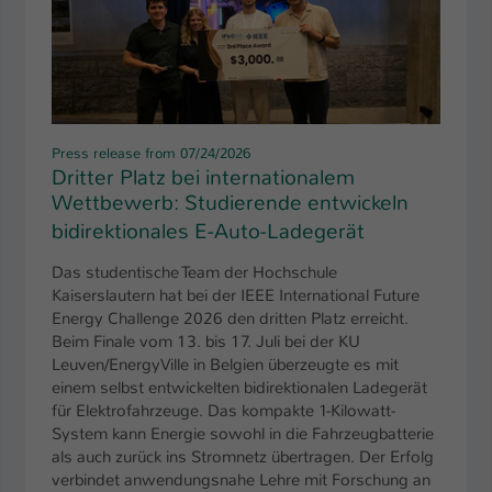
Press release from
07/24/2026
Dritter Platz bei internationalem
Wettbewerb: Studierende entwickeln
bidirektionales E-Auto-Ladegerät
e
Das studentische Team der Hochschule
Kaiserslautern hat bei der IEEE International Future
Energy Challenge 2026 den dritten Platz erreicht.
ster
Beim Finale vom 13. bis 17. Juli bei der KU
n: Die
GOLD
Leuven/EnergyVille in Belgien überzeugte es mit
einem selbst entwickelten bidirektionalen Ladegerät
STR
änge
für Elektrofahrzeuge. Das kompakte 1-Kilowatt-
Studen
System kann Energie sowohl in die Fahrzeugbatterie
terhin
Hochsc
als auch zurück ins Stromnetz übertragen. Der Erfolg
verbindet anwendungsnahe Lehre mit Forschung an