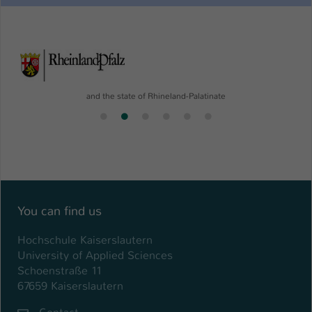
La
and the state of Rhineland-Palatinate
You can find us
Hochschule Kaiserslautern
University of Applied Sciences
Schoenstraße 11
67659 Kaiserslautern