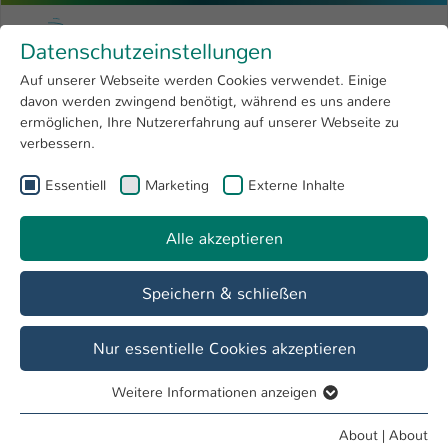
Skip to main content
Menu
University of Applied Sciences Kaiserslauter
Datenschutzeinstellungen
Studying
Open submenu
8
Auf unserer Webseite werden Cookies verwendet. Einige
davon werden zwingend benötigt, während es uns andere
Research
Open submenu
4
ermöglichen, Ihre Nutzererfahrung auf unserer Webseite zu
verbessern.
University
Open submenu
8
Essentiell
Marketing
Externe Inhalte
International
Open submenu
8
Alle akzeptieren
Speichern & schließen
Nur essentielle Cookies akzeptieren
Weitere Informationen anzeigen
Apply now!
Essentiell
Essentielle Cookies werden für grundlegende Funktionen
Enrollment for the winter semester 2026/2027
About
|
About