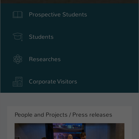
Name
be_typo_user
Prospective Students
Anbieter
TYPO3
Students
Laufzeit
1 Tag
Dieser Cookie teilt der Webseite mit, ob
ein Besucher im Typo3-Backend
Researches
Zweck
angemeldet ist und Rechte besitzt diese
zu verwalten.
Corporate Visitors
People and Projects / Press releases