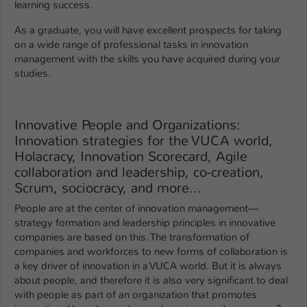
Einstellungen. Unter anderem eine zufällig
learning success.
generierte ID, für die historische
Zweck
As a graduate, you will have excellent prospects for taking
Speicherung Ihrer vorgenommen
on a wide range of professional tasks in innovation
Einstellungen, falls der Webseiten-
management with the skills you have acquired during your
Betreiber dies eingestellt hat.
studies.
Name
fe_typo_user / PHPSESSID
Innovative People and Organizations:
Anbieter
TYPO3
Innovation strategies for the VUCA world,
Holacracy, Innovation Scorecard, Agile
Laufzeit
1 Woche
collaboration and leadership, co-creation,
Scrum, sociocracy, and more...
Dieses Cookie ist ein Standard-Session-
People are at the center of innovation management—
Cookie von TYPO3. Es speichert im Fall
strategy formation and leadership principles in innovative
eines Intranet-Logins die Session-ID. So
companies are based on this. The transformation of
Zweck
kann der eingeloggte Benutzer
companies and workforces to new forms of collaboration is
wiedererkannt werden und es wird ihm
a key driver of innovation in a VUCA world. But it is always
Zugang zu geschützten Bereichen
about people, and therefore it is also very significant to deal
gewährt.
with people as part of an organization that promotes