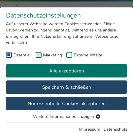
Zum Hauptinhalt springen
Menu
Hochschule Kaiserslautern
Datenschutzeinstellungen
Studium
Open submenu
8
Auf unserer Webseite werden Cookies verwendet. Einige
davon werden zwingend benötigt, während es uns andere
Sie sind hier:
Forschung
Open submenu
4
Master
ermöglichen, Ihre Nutzererfahrung auf unserer Webseite zu
verbessern.
Hochschule
Open submenu
8
Essentiell
Marketing
Externe Inhalte
International
Open submenu
8
Alle akzeptieren
Speichern & schließen
Nur essentielle Cookies akzeptieren
Innovations-Management: Innovation is...
Weitere Informationen anzeigen
what you make of it!
Essentiell
Essentielle Cookies werden für grundlegende Funktionen
The MBA distance learning program in Innovation
Impressum
|
Datenschutz