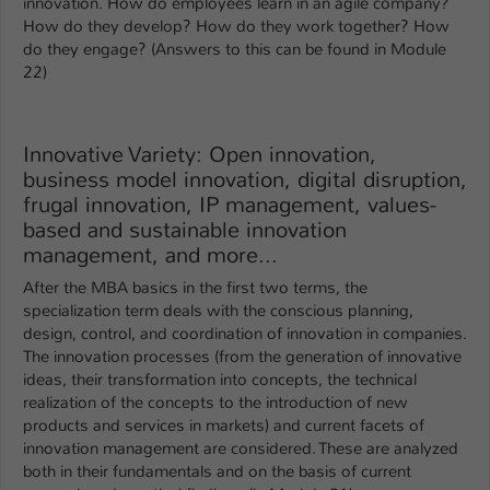
innovation. How do employees learn in an agile company?
How do they develop? How do they work together? How
Name
be_typo_user
do they engage? (Answers to this can be found in Module
22)
Anbieter
TYPO3
Laufzeit
1 Tag
Innovative Variety: Open innovation,
business model innovation, digital disruption,
Dieser Cookie teilt der Webseite mit, ob
frugal innovation, IP management, values-
ein Besucher im Typo3-Backend
Zweck
based and sustainable innovation
angemeldet ist und Rechte besitzt diese
zu verwalten.
management, and more...
After the MBA basics in the first two terms, the
specialization term deals with the conscious planning,
design, control, and coordination of innovation in companies.
The innovation processes (from the generation of innovative
ideas, their transformation into concepts, the technical
realization of the concepts to the introduction of new
products and services in markets) and current facets of
innovation management are considered. These are analyzed
both in their fundamentals and on the basis of current