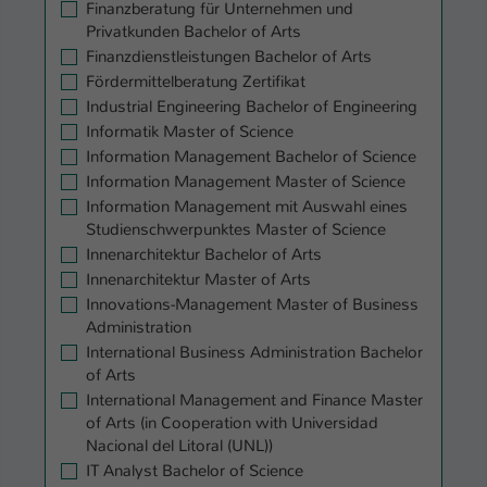
Finanzberatung für Unternehmen und
Privatkunden Bachelor of Arts
Name
be_typo_user
Finanzdienstleistungen Bachelor of Arts
Fördermittelberatung Zertifikat
Anbieter
TYPO3
Industrial Engineering Bachelor of Engineering
Laufzeit
Informatik Master of Science
1 Tag
Information Management Bachelor of Science
Dieser Cookie teilt der Webseite mit, ob
Information Management Master of Science
ein Besucher im Typo3-Backend
Information Management mit Auswahl eines
Zweck
angemeldet ist und Rechte besitzt diese
Studienschwerpunktes Master of Science
zu verwalten.
Innenarchitektur Bachelor of Arts
Innenarchitektur Master of Arts
Innovations-Management Master of Business
Administration
International Business Administration Bachelor
of Arts
International Management and Finance Master
of Arts (in Cooperation with Universidad
Nacional del Litoral (UNL))
IT Analyst Bachelor of Science