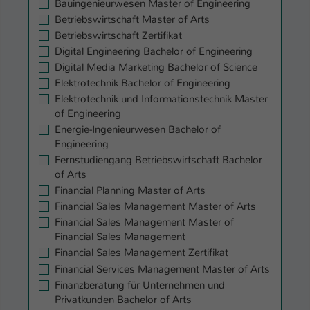
Bauingenieurwesen Master of Engineering
Einstellungen. Unter anderem eine zufällig
Betriebswirtschaft Master of Arts
generierte ID, für die historische
Zweck
Speicherung Ihrer vorgenommen
Betriebswirtschaft Zertifikat
Einstellungen, falls der Webseiten-
Digital Engineering Bachelor of Engineering
Betreiber dies eingestellt hat.
Digital Media Marketing Bachelor of Science
Elektrotechnik Bachelor of Engineering
Elektrotechnik und Informationstechnik Master
Name
fe_typo_user / PHPSESSID
of Engineering
Energie-Ingenieurwesen Bachelor of
Anbieter
TYPO3
Engineering
Fernstudiengang Betriebswirtschaft Bachelor
Laufzeit
1 Woche
of Arts
Financial Planning Master of Arts
Dieses Cookie ist ein Standard-Session-
Financial Sales Management Master of Arts
Cookie von TYPO3. Es speichert im Fall
Financial Sales Management Master of
eines Intranet-Logins die Session-ID. So
Financial Sales Management
Zweck
kann der eingeloggte Benutzer
Financial Sales Management Zertifikat
wiedererkannt werden und es wird ihm
Financial Services Management Master of Arts
Zugang zu geschützten Bereichen
Finanzberatung für Unternehmen und
gewährt.
Privatkunden Bachelor of Arts