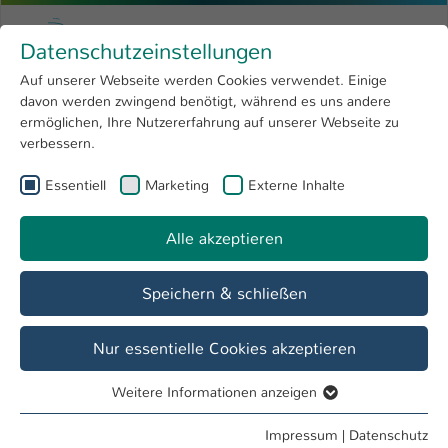
Zum Hauptinhalt springen
Menu
Hochschule Kaiserslautern
Datenschutzeinstellungen
Studium
Open submenu
8
Auf unserer Webseite werden Cookies verwendet. Einige
davon werden zwingend benötigt, während es uns andere
Sie sind hier:
Forschung
Open submenu
4
Studiengänge
ermöglichen, Ihre Nutzererfahrung auf unserer Webseite zu
verbessern.
Hochschule
Open submenu
8
Essentiell
Marketing
Externe Inhalte
Kontaktformular für Studieninteressierte
International
Open submenu
8
Ihre Anfrage zu einem
Alle akzeptieren
Studiengang
Speichern & schließen
Name
*
Nur essentielle Cookies akzeptieren
Weitere Informationen anzeigen
Essentiell
Vorname
*
Essentielle Cookies werden für grundlegende Funktionen
Impressum
|
Datenschutz